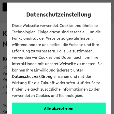
Datenschutzeinstellung
eKVV
Diese Webseite verwendet Cookies und ähnliche
Kalenderintegration und
Technologien. Einige davon sind essentiell, um die
Funktionalität der Website zu gewährleisten,
Newsfeeds
während andere uns helfen, die Website und Ihre
Erfahrung zu verbessern. Falls Sie zustimmen,
Kalenderintegration
verwenden wir Cookies und Daten auch, um Ihre
Interaktionen mit unserer Webseite zu messen. Sie
Das eKVV bietet Ihnen die Möglichkeit,
können Ihre Einwilligung jederzeit unter
Veranstaltungstermine in eine Vielzahl von
Datenschutzerklärung
einsehen und mit der
Kalenderanwendungen einzubinden. Auf diese Weise können
Wirkung für die Zukunft widerrufen. Auf der Seite
Sie einen gemeinsamen Überblick über Ihre privaten und
finden Sie auch zusätzliche Informationen zu den
studienbezogenen Termine erhalten.
verwendeten Cookies und Technologien.
Näheres zu Vorteilen und Funktionsweise der
Alle akzeptieren
Kalenderintegration können Sie auf unserer
Hilfeseite
lesen.