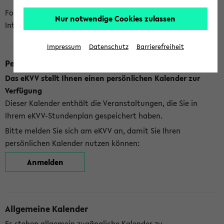
Folgende Kalender bietet Ihnen das eKVV derzeit zur
Nur notwendige Cookies zulassen
Integration an:
Impressum
Datenschutz
Barrierefreiheit
Persönlicher Kalender
Das eKVV stellt Ihnen einen persönlichen Kalender zur
Verfügung
Dieser Kalender enthält die Veranstaltungen, die Sie in
Ihrem eKVV-Stundenplan gespeichert haben.
Bitte melden Sie sich am eKVV an, damit Sie Ihren
persönlichen Kalender nutzen können:
Anmelden
Allgemeine Kalender
Es stehen allgemein zugängliche Kalender zu