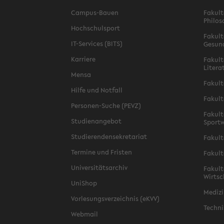
Campus-Bauen
Fakult
Philos
Hochschulsport
Fakult
IT-Services (BITS)
Gesun
Karriere
Fakult
Litera
Mensa
Fakult
Hilfe und Notfall
Fakult
Personen-Suche (PEVZ)
Fakult
Studienangebot
Sportw
Studierendensekretariat
Fakult
Termine und Fristen
Fakult
Universitätsarchiv
Fakult
Wirtsc
UniShop
Medizi
Vorlesungsverzeichnis (eKVV)
Techni
Webmail