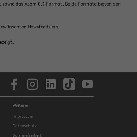
at sowie das Atom 0.3-Format. Beide Formate bieten den
 gewünschten Newsfeeds ein.
ezeigt.
Facebook
Instagram
LinkedIn
TikTok
Youtube
Weiteres
Impressum
Datenschutz
Barrierefreiheit