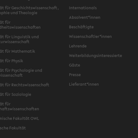
ät für Geschichtswissenschaft,
Internationals
ophie und Theologie
Absolvent*innen
ät für
Beschäftigte
dheitswissenschaften
Wissenschaftler*innen
ät für Linguistik und
turwissenschaft
Lehrende
ät für Mathematik
Weiterbildungsinteressierte
ät für Physik
Gäste
ät für Psychologie und
Presse
issenschaft
Lieferant*innen
ät für Rechtswissenschaft
ät für Soziologie
ät für
haftswissenschaften
nische Fakultät OWL
sche Fakultät