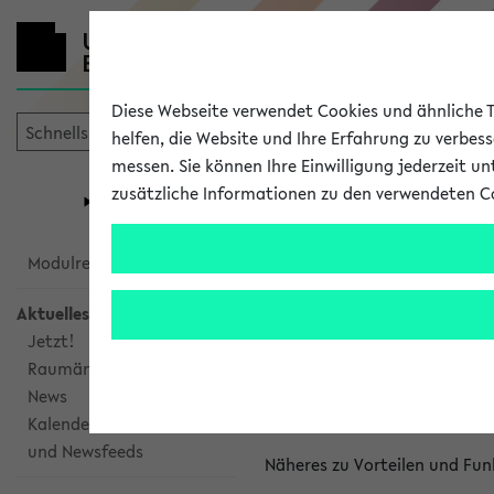
Diese Webseite verwendet Cookies und ähnliche Te
helfen, die Website und Ihre Erfahrung zu verbes
messen. Sie können Ihre Einwilligung jederzeit u
mein
Start
eKVV
zusätzliche Informationen zu den verwendeten C
Universität
Forschung
Studiengangsauswahl
Kalenderinte
Modulrecherche
Aktuelles
Kalenderintegrat
Jetzt!
Raumänderungen
Das eKVV bietet Ihnen die Mö
News
gemeinsamen Überblick über 
Kalenderintegration
und Newsfeeds
Näheres zu Vorteilen und Fun