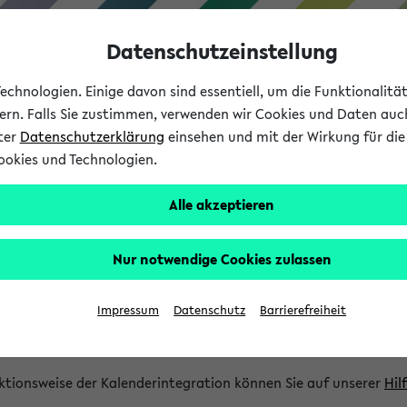
Datenschutzeinstellung
chnologien. Einige davon sind essentiell, um die Funktionalit
sern. Falls Sie zustimmen, verwenden wir Cookies und Daten auc
nter
Datenschutzerklärung
einsehen und mit der Wirkung für die 
ookies und Technologien.
Studium
Lehre
International
Alle akzeptieren
gration und Newsfeeds
Nur notwendige Cookies zulassen
ion
Impressum
Datenschutz
Barrierefreiheit
glichkeit, Veranstaltungstermine in eine Vielzahl von Kalende
Ihre privaten und studienbezogenen Termine erhalten.
ktionsweise der Kalenderintegration können Sie auf unserer
Hil