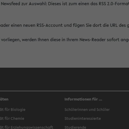
 Newsfeed zur Auswahl: Dieses ist zum einen das RSS 2.0-Form
Reader einen neuen RSS-Account und fügen Sie dort die URL des
vorliegen, werden Ihnen diese in Ihrem News-Reader sofort ang
täten
Informationen für ...
ät für Biologie
Schülerinnen und Schüler
ät für Chemie
Studieninteressierte
ät für Erziehungswissenschaft
Studierende