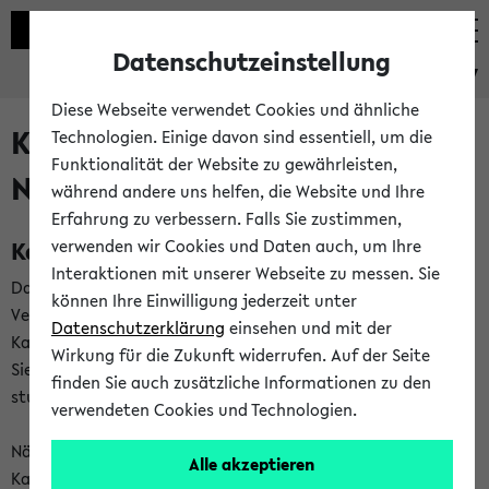
Datenschutzeinstellung
eKVV
Diese Webseite verwendet Cookies und ähnliche
Kalenderintegration und
Technologien. Einige davon sind essentiell, um die
Funktionalität der Website zu gewährleisten,
Newsfeeds
während andere uns helfen, die Website und Ihre
Erfahrung zu verbessern. Falls Sie zustimmen,
Kalenderintegration
verwenden wir Cookies und Daten auch, um Ihre
Interaktionen mit unserer Webseite zu messen. Sie
Das eKVV bietet Ihnen die Möglichkeit,
können Ihre Einwilligung jederzeit unter
Veranstaltungstermine in eine Vielzahl von
Datenschutzerklärung
einsehen und mit der
Kalenderanwendungen einzubinden. Auf diese Weise können
Wirkung für die Zukunft widerrufen. Auf der Seite
Sie einen gemeinsamen Überblick über Ihre privaten und
finden Sie auch zusätzliche Informationen zu den
studienbezogenen Termine erhalten.
verwendeten Cookies und Technologien.
Näheres zu Vorteilen und Funktionsweise der
Alle akzeptieren
Kalenderintegration können Sie auf unserer
Hilfeseite
lesen.