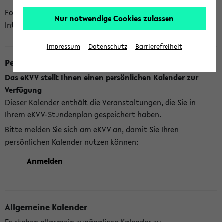
Folgende Kalender bietet Ihnen das eKVV derzeit zur
Nur notwendige Cookies zulassen
Integration an:
Impressum
Datenschutz
Barrierefreiheit
Persönlicher Kalender
Das eKVV stellt Ihnen einen persönlichen Kalender zur
Verfügung
Dieser Kalender enthält die Veranstaltungen, die Sie in
Ihrem eKVV-Stundenplan gespeichert haben.
Bitte melden Sie sich am eKVV an, damit Sie Ihren
persönlichen Kalender nutzen können:
Anmelden
Allgemeine Kalender
Es stehen allgemein zugängliche Kalender zu