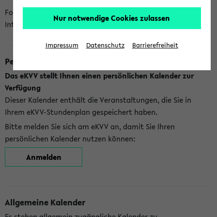
Folgende Kalender bietet Ihnen das eKVV derzeit zur
Nur notwendige Cookies zulassen
Integration an:
Impressum
Datenschutz
Barrierefreiheit
Persönlicher Kalender
Das eKVV stellt Ihnen einen persönlichen Kalender zur
Verfügung
Dieser Kalender enthält die Veranstaltungen, die Sie in
Ihrem eKVV-Stundenplan gespeichert haben.
Bitte melden Sie sich am eKVV an, damit Sie Ihren
persönlichen Kalender nutzen können:
Anmelden
Allgemeine Kalender
Es stehen allgemein zugängliche Kalender zu