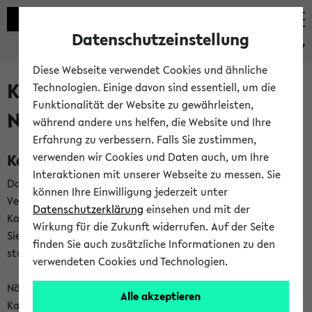
Datenschutzeinstellung
eKVV
Diese Webseite verwendet Cookies und ähnliche
Kalenderintegration und
Technologien. Einige davon sind essentiell, um die
Funktionalität der Website zu gewährleisten,
Newsfeeds
während andere uns helfen, die Website und Ihre
Erfahrung zu verbessern. Falls Sie zustimmen,
Kalenderintegration
verwenden wir Cookies und Daten auch, um Ihre
Interaktionen mit unserer Webseite zu messen. Sie
Das eKVV bietet Ihnen die Möglichkeit,
können Ihre Einwilligung jederzeit unter
Veranstaltungstermine in eine Vielzahl von
Datenschutzerklärung
einsehen und mit der
Kalenderanwendungen einzubinden. Auf diese Weise können
Wirkung für die Zukunft widerrufen. Auf der Seite
Sie einen gemeinsamen Überblick über Ihre privaten und
finden Sie auch zusätzliche Informationen zu den
studienbezogenen Termine erhalten.
verwendeten Cookies und Technologien.
Näheres zu Vorteilen und Funktionsweise der
Alle akzeptieren
Kalenderintegration können Sie auf unserer
Hilfeseite
lesen.