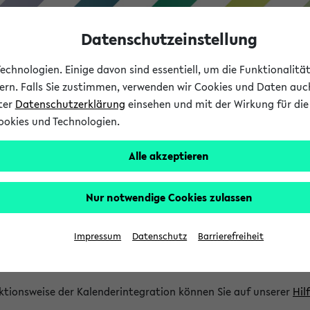
Datenschutzeinstellung
chnologien. Einige davon sind essentiell, um die Funktionalit
sern. Falls Sie zustimmen, verwenden wir Cookies und Daten auc
nter
Datenschutzerklärung
einsehen und mit der Wirkung für die 
ookies und Technologien.
Studium
Lehre
International
Alle akzeptieren
gration und Newsfeeds
Nur notwendige Cookies zulassen
ion
Impressum
Datenschutz
Barrierefreiheit
glichkeit, Veranstaltungstermine in eine Vielzahl von Kalende
Ihre privaten und studienbezogenen Termine erhalten.
ktionsweise der Kalenderintegration können Sie auf unserer
Hil