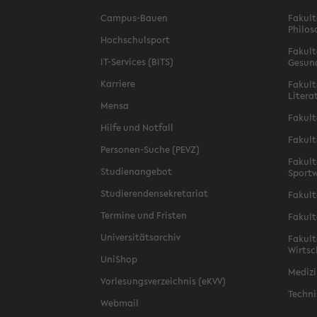
Campus-Bauen
Fakult
Philos
Hochschulsport
Fakult
IT-Services (BITS)
Gesun
Karriere
Fakult
Litera
Mensa
Fakult
Hilfe und Notfall
Fakult
Personen-Suche (PEVZ)
Fakult
Studienangebot
Sportw
Studierendensekretariat
Fakult
Termine und Fristen
Fakult
Universitätsarchiv
Fakult
Wirtsc
UniShop
Medizi
Vorlesungsverzeichnis (eKVV)
Techni
Webmail