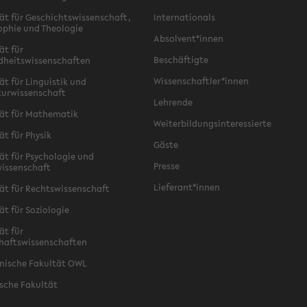
ät für Geschichtswissenschaft,
Internationals
ophie und Theologie
Absolvent*innen
ät für
Beschäftigte
dheitswissenschaften
Wissenschaftler*innen
ät für Linguistik und
turwissenschaft
Lehrende
ät für Mathematik
Weiterbildungsinteressierte
ät für Physik
Gäste
ät für Psychologie und
Presse
issenschaft
Lieferant*innen
ät für Rechtswissenschaft
ät für Soziologie
ät für
haftswissenschaften
nische Fakultät OWL
sche Fakultät