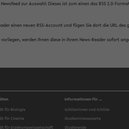
 Newsfeed zur Auswahl: Dieses ist zum einen das RSS 2.0-Form
Reader einen neuen RSS-Account und fügen Sie dort die URL des
vorliegen, werden Ihnen diese in Ihrem News-Reader sofort ang
täten
Informationen für ...
ät für Biologie
Schülerinnen und Schüler
ät für Chemie
Studieninteressierte
ät für Erziehungswissenschaft
Studierende