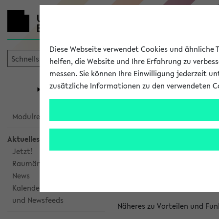
Diese Webseite verwendet Cookies und ähnliche Te
helfen, die Website und Ihre Erfahrung zu verbes
messen. Sie können Ihre Einwilligung jederzeit u
mein
Start
eKVV
zusätzliche Informationen zu den verwendeten C
Universität
Forschung
Studiengangsauswahl
Kalenderinte
Modulrecherche
Aktuelles
Kalenderintegrat
Jetzt!
Raumänderungen
Das eKVV bietet Ihnen die Mö
News
gemeinsamen Überblick über 
Kalenderintegration
und Newsfeeds
Näheres zu Vorteilen und Fun