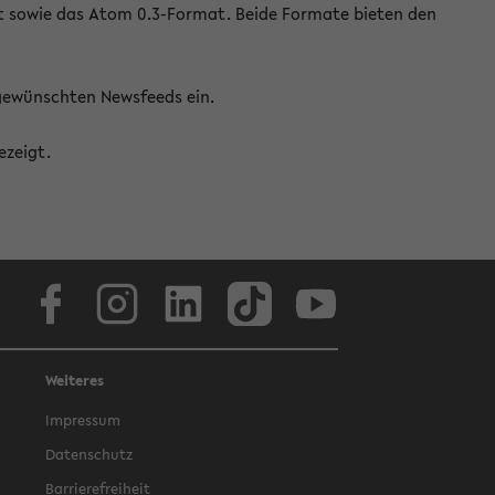
at sowie das Atom 0.3-Format. Beide Formate bieten den
 gewünschten Newsfeeds ein.
ezeigt.
Facebook
Instagram
LinkedIn
TikTok
Youtube
Weiteres
Impressum
Datenschutz
Barrierefreiheit