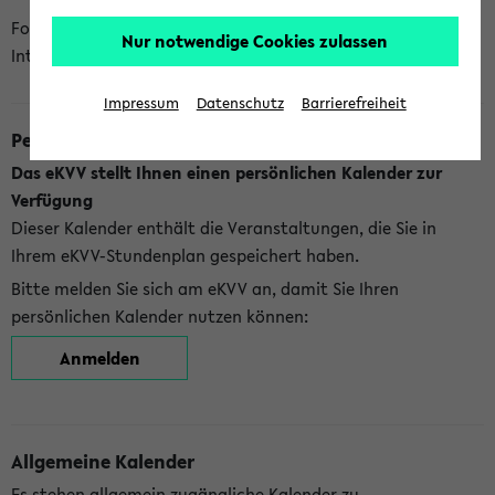
Folgende Kalender bietet Ihnen das eKVV derzeit zur
Nur notwendige Cookies zulassen
Integration an:
Impressum
Datenschutz
Barrierefreiheit
Persönlicher Kalender
Das eKVV stellt Ihnen einen persönlichen Kalender zur
Verfügung
Dieser Kalender enthält die Veranstaltungen, die Sie in
Ihrem eKVV-Stundenplan gespeichert haben.
Bitte melden Sie sich am eKVV an, damit Sie Ihren
persönlichen Kalender nutzen können:
Anmelden
Allgemeine Kalender
Es stehen allgemein zugängliche Kalender zu