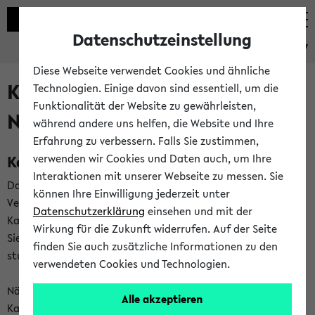
Datenschutzeinstellung
eKVV
Diese Webseite verwendet Cookies und ähnliche
Kalenderintegration und
Technologien. Einige davon sind essentiell, um die
Funktionalität der Website zu gewährleisten,
Newsfeeds
während andere uns helfen, die Website und Ihre
Erfahrung zu verbessern. Falls Sie zustimmen,
Kalenderintegration
verwenden wir Cookies und Daten auch, um Ihre
Interaktionen mit unserer Webseite zu messen. Sie
Das eKVV bietet Ihnen die Möglichkeit,
können Ihre Einwilligung jederzeit unter
Veranstaltungstermine in eine Vielzahl von
Datenschutzerklärung
einsehen und mit der
Kalenderanwendungen einzubinden. Auf diese Weise können
Wirkung für die Zukunft widerrufen. Auf der Seite
Sie einen gemeinsamen Überblick über Ihre privaten und
finden Sie auch zusätzliche Informationen zu den
studienbezogenen Termine erhalten.
verwendeten Cookies und Technologien.
Näheres zu Vorteilen und Funktionsweise der
Alle akzeptieren
Kalenderintegration können Sie auf unserer
Hilfeseite
lesen.