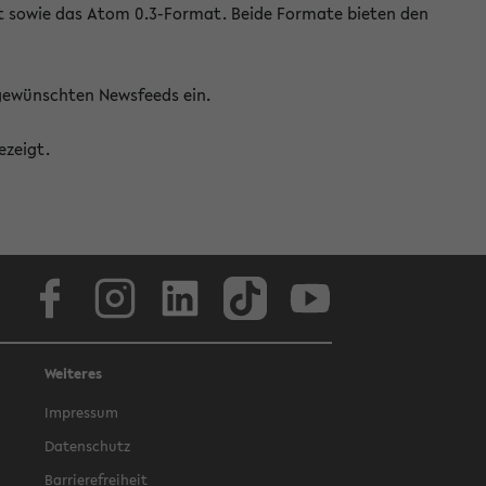
at sowie das Atom 0.3-Format. Beide Formate bieten den
 gewünschten Newsfeeds ein.
ezeigt.
Facebook
Instagram
LinkedIn
TikTok
Youtube
Weiteres
Impressum
Datenschutz
Barrierefreiheit