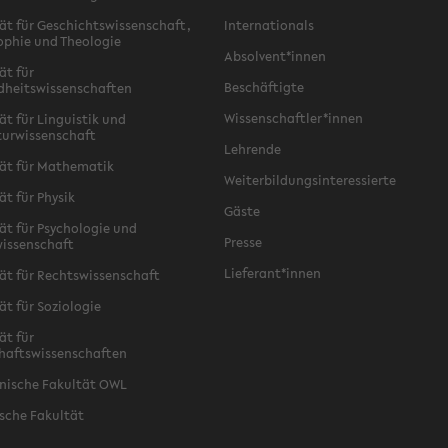
ät für Geschichtswissenschaft,
Internationals
ophie und Theologie
Absolvent*innen
ät für
Beschäftigte
dheitswissenschaften
Wissenschaftler*innen
ät für Linguistik und
turwissenschaft
Lehrende
ät für Mathematik
Weiterbildungsinteressierte
ät für Physik
Gäste
ät für Psychologie und
Presse
issenschaft
Lieferant*innen
ät für Rechtswissenschaft
ät für Soziologie
ät für
haftswissenschaften
nische Fakultät OWL
sche Fakultät