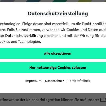
Datenschutzeinstellung
chnologien. Einige davon sind essentiell, um die Funktionalit
sern. Falls Sie zustimmen, verwenden wir Cookies und Daten auc
nter
Datenschutzerklärung
einsehen und mit der Wirkung für die 
ookies und Technologien.
Studium
Lehre
International
Alle akzeptieren
gration und Newsfeeds
Nur notwendige Cookies zulassen
ion
Impressum
Datenschutz
Barrierefreiheit
glichkeit, Veranstaltungstermine in eine Vielzahl von Kalende
Ihre privaten und studienbezogenen Termine erhalten.
ktionsweise der Kalenderintegration können Sie auf unserer
Hil