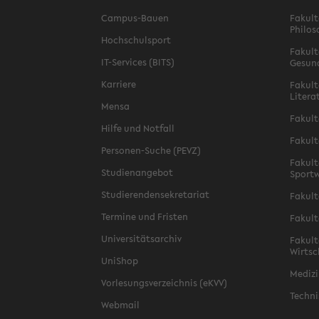
Campus-Bauen
Fakult
Philos
Hochschulsport
Fakult
IT-Services (BITS)
Gesun
Karriere
Fakult
Litera
Mensa
Fakult
Hilfe und Notfall
Fakult
Personen-Suche (PEVZ)
Fakult
Studienangebot
Sportw
Studierendensekretariat
Fakult
Termine und Fristen
Fakult
Universitätsarchiv
Fakult
Wirtsc
UniShop
Medizi
Vorlesungsverzeichnis (eKVV)
Techni
Webmail