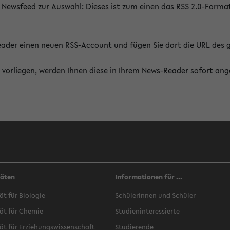
 Newsfeed zur Auswahl: Dieses ist zum einen das RSS 2.0-Form
Reader einen neuen RSS-Account und fügen Sie dort die URL des
vorliegen, werden Ihnen diese in Ihrem News-Reader sofort ang
täten
Informationen für ...
ät für Biologie
Schülerinnen und Schüler
ät für Chemie
Studieninteressierte
ät für Erziehungswissenschaft
Studierende