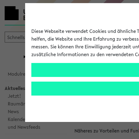
Diese Webseite verwendet Cookies und ähnliche Te
helfen, die Website und Ihre Erfahrung zu verbes
messen. Sie können Ihre Einwilligung jederzeit u
mein
Start
eKVV
zusätzliche Informationen zu den verwendeten C
Universität
Forschung
Studiengangsauswahl
Kalenderinte
Modulrecherche
Aktuelles
Kalenderintegrat
Jetzt!
Raumänderungen
Das eKVV bietet Ihnen die Mö
News
gemeinsamen Überblick über 
Kalenderintegration
und Newsfeeds
Näheres zu Vorteilen und Fun