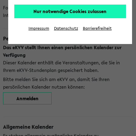
Folgende Kalender bietet Ihnen das eKVV derzeit zur
Nur notwendige Cookies zulassen
Integration an:
Impressum
Datenschutz
Barrierefreiheit
Persönlicher Kalender
Das eKVV stellt Ihnen einen persönlichen Kalender zur
Verfügung
Dieser Kalender enthält die Veranstaltungen, die Sie in
Ihrem eKVV-Stundenplan gespeichert haben.
Bitte melden Sie sich am eKVV an, damit Sie Ihren
persönlichen Kalender nutzen können:
Anmelden
Allgemeine Kalender
Es stehen allgemein zugängliche Kalender zu