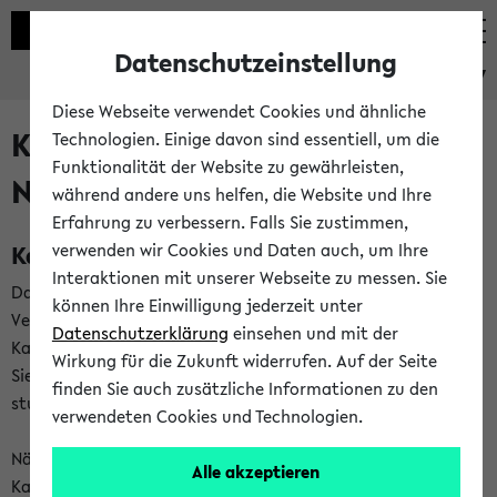
Datenschutzeinstellung
eKVV
Diese Webseite verwendet Cookies und ähnliche
Kalenderintegration und
Technologien. Einige davon sind essentiell, um die
Funktionalität der Website zu gewährleisten,
Newsfeeds
während andere uns helfen, die Website und Ihre
Erfahrung zu verbessern. Falls Sie zustimmen,
Kalenderintegration
verwenden wir Cookies und Daten auch, um Ihre
Interaktionen mit unserer Webseite zu messen. Sie
Das eKVV bietet Ihnen die Möglichkeit,
können Ihre Einwilligung jederzeit unter
Veranstaltungstermine in eine Vielzahl von
Datenschutzerklärung
einsehen und mit der
Kalenderanwendungen einzubinden. Auf diese Weise können
Wirkung für die Zukunft widerrufen. Auf der Seite
Sie einen gemeinsamen Überblick über Ihre privaten und
finden Sie auch zusätzliche Informationen zu den
studienbezogenen Termine erhalten.
verwendeten Cookies und Technologien.
Näheres zu Vorteilen und Funktionsweise der
Alle akzeptieren
Kalenderintegration können Sie auf unserer
Hilfeseite
lesen.