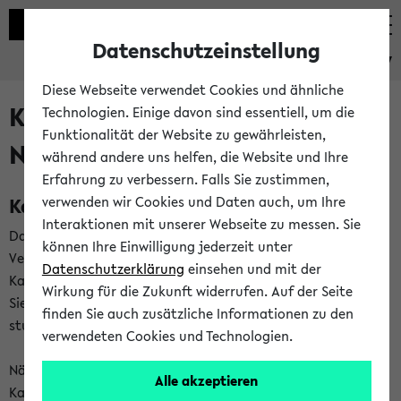
Datenschutzeinstellung
eKVV
Diese Webseite verwendet Cookies und ähnliche
Kalenderintegration und
Technologien. Einige davon sind essentiell, um die
Funktionalität der Website zu gewährleisten,
Newsfeeds
während andere uns helfen, die Website und Ihre
Erfahrung zu verbessern. Falls Sie zustimmen,
Kalenderintegration
verwenden wir Cookies und Daten auch, um Ihre
Interaktionen mit unserer Webseite zu messen. Sie
Das eKVV bietet Ihnen die Möglichkeit,
können Ihre Einwilligung jederzeit unter
Veranstaltungstermine in eine Vielzahl von
Datenschutzerklärung
einsehen und mit der
Kalenderanwendungen einzubinden. Auf diese Weise können
Wirkung für die Zukunft widerrufen. Auf der Seite
Sie einen gemeinsamen Überblick über Ihre privaten und
finden Sie auch zusätzliche Informationen zu den
studienbezogenen Termine erhalten.
verwendeten Cookies und Technologien.
Näheres zu Vorteilen und Funktionsweise der
Alle akzeptieren
Kalenderintegration können Sie auf unserer
Hilfeseite
lesen.