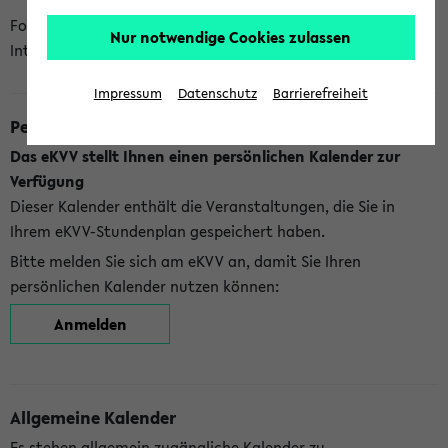
Folgende Kalender bietet Ihnen das eKVV derzeit zur
Nur notwendige Cookies zulassen
Integration an:
Impressum
Datenschutz
Barrierefreiheit
Persönlicher Kalender
Das eKVV stellt Ihnen einen persönlichen Kalender zur
Verfügung
Dieser Kalender enthält die Veranstaltungen, die Sie in
Ihrem eKVV-Stundenplan gespeichert haben.
Bitte melden Sie sich am eKVV an, damit Sie Ihren
persönlichen Kalender nutzen können:
Anmelden
Allgemeine Kalender
Es stehen allgemein zugängliche Kalender zu