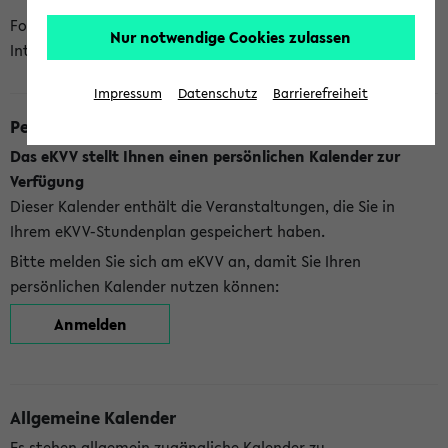
Folgende Kalender bietet Ihnen das eKVV derzeit zur
Nur notwendige Cookies zulassen
Integration an:
Impressum
Datenschutz
Barrierefreiheit
Persönlicher Kalender
Das eKVV stellt Ihnen einen persönlichen Kalender zur
Verfügung
Dieser Kalender enthält die Veranstaltungen, die Sie in
Ihrem eKVV-Stundenplan gespeichert haben.
Bitte melden Sie sich am eKVV an, damit Sie Ihren
persönlichen Kalender nutzen können:
Anmelden
Allgemeine Kalender
Es stehen allgemein zugängliche Kalender zu