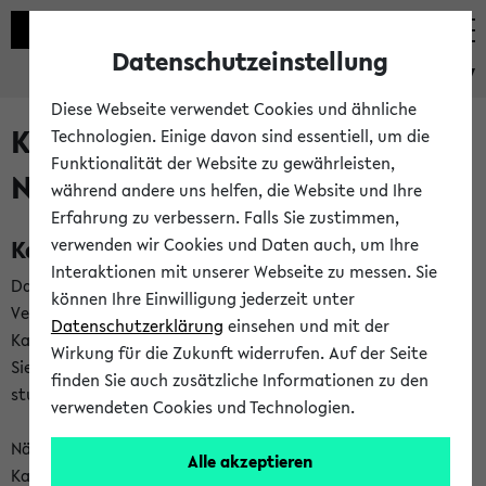
Datenschutzeinstellung
eKVV
Diese Webseite verwendet Cookies und ähnliche
Kalenderintegration und
Technologien. Einige davon sind essentiell, um die
Funktionalität der Website zu gewährleisten,
Newsfeeds
während andere uns helfen, die Website und Ihre
Erfahrung zu verbessern. Falls Sie zustimmen,
Kalenderintegration
verwenden wir Cookies und Daten auch, um Ihre
Interaktionen mit unserer Webseite zu messen. Sie
Das eKVV bietet Ihnen die Möglichkeit,
können Ihre Einwilligung jederzeit unter
Veranstaltungstermine in eine Vielzahl von
Datenschutzerklärung
einsehen und mit der
Kalenderanwendungen einzubinden. Auf diese Weise können
Wirkung für die Zukunft widerrufen. Auf der Seite
Sie einen gemeinsamen Überblick über Ihre privaten und
finden Sie auch zusätzliche Informationen zu den
studienbezogenen Termine erhalten.
verwendeten Cookies und Technologien.
Näheres zu Vorteilen und Funktionsweise der
Alle akzeptieren
Kalenderintegration können Sie auf unserer
Hilfeseite
lesen.