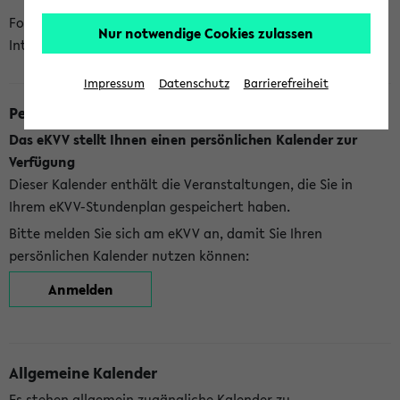
Folgende Kalender bietet Ihnen das eKVV derzeit zur
Nur notwendige Cookies zulassen
Integration an:
Impressum
Datenschutz
Barrierefreiheit
Persönlicher Kalender
Das eKVV stellt Ihnen einen persönlichen Kalender zur
Verfügung
Dieser Kalender enthält die Veranstaltungen, die Sie in
Ihrem eKVV-Stundenplan gespeichert haben.
Bitte melden Sie sich am eKVV an, damit Sie Ihren
persönlichen Kalender nutzen können:
Anmelden
Allgemeine Kalender
Es stehen allgemein zugängliche Kalender zu