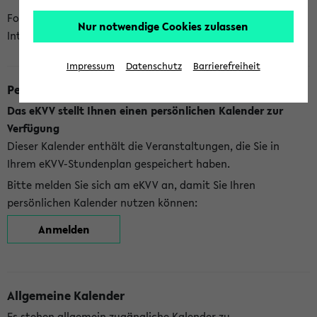
Folgende Kalender bietet Ihnen das eKVV derzeit zur
Nur notwendige Cookies zulassen
Integration an:
Impressum
Datenschutz
Barrierefreiheit
Persönlicher Kalender
Das eKVV stellt Ihnen einen persönlichen Kalender zur
Verfügung
Dieser Kalender enthält die Veranstaltungen, die Sie in
Ihrem eKVV-Stundenplan gespeichert haben.
Bitte melden Sie sich am eKVV an, damit Sie Ihren
persönlichen Kalender nutzen können:
Anmelden
Allgemeine Kalender
Es stehen allgemein zugängliche Kalender zu