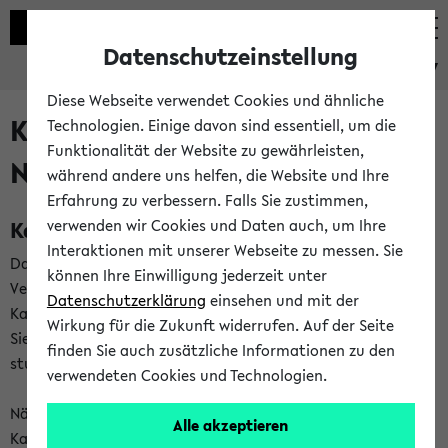
Datenschutzeinstellung
eKVV
Diese Webseite verwendet Cookies und ähnliche
Kalenderintegration und
Technologien. Einige davon sind essentiell, um die
Funktionalität der Website zu gewährleisten,
Newsfeeds
während andere uns helfen, die Website und Ihre
Erfahrung zu verbessern. Falls Sie zustimmen,
Kalenderintegration
verwenden wir Cookies und Daten auch, um Ihre
Interaktionen mit unserer Webseite zu messen. Sie
Das eKVV bietet Ihnen die Möglichkeit,
können Ihre Einwilligung jederzeit unter
Veranstaltungstermine in eine Vielzahl von
Datenschutzerklärung
einsehen und mit der
Kalenderanwendungen einzubinden. Auf diese Weise können
Wirkung für die Zukunft widerrufen. Auf der Seite
Sie einen gemeinsamen Überblick über Ihre privaten und
finden Sie auch zusätzliche Informationen zu den
studienbezogenen Termine erhalten.
verwendeten Cookies und Technologien.
Näheres zu Vorteilen und Funktionsweise der
Alle akzeptieren
Kalenderintegration können Sie auf unserer
Hilfeseite
lesen.