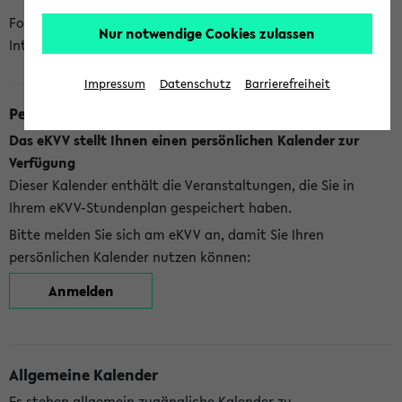
Folgende Kalender bietet Ihnen das eKVV derzeit zur
Nur notwendige Cookies zulassen
Integration an:
Impressum
Datenschutz
Barrierefreiheit
Persönlicher Kalender
Das eKVV stellt Ihnen einen persönlichen Kalender zur
Verfügung
Dieser Kalender enthält die Veranstaltungen, die Sie in
Ihrem eKVV-Stundenplan gespeichert haben.
Bitte melden Sie sich am eKVV an, damit Sie Ihren
persönlichen Kalender nutzen können:
Anmelden
Allgemeine Kalender
Es stehen allgemein zugängliche Kalender zu