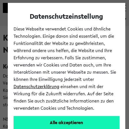
Datenschutzeinstellung
eKVV
Diese Webseite verwendet Cookies und ähnliche
Kalenderintegration und
Technologien. Einige davon sind essentiell, um die
Funktionalität der Website zu gewährleisten,
Newsfeeds
während andere uns helfen, die Website und Ihre
Erfahrung zu verbessern. Falls Sie zustimmen,
Kalenderintegration
verwenden wir Cookies und Daten auch, um Ihre
Interaktionen mit unserer Webseite zu messen. Sie
Das eKVV bietet Ihnen die Möglichkeit,
können Ihre Einwilligung jederzeit unter
Veranstaltungstermine in eine Vielzahl von
Datenschutzerklärung
einsehen und mit der
Kalenderanwendungen einzubinden. Auf diese Weise können
Wirkung für die Zukunft widerrufen. Auf der Seite
Sie einen gemeinsamen Überblick über Ihre privaten und
finden Sie auch zusätzliche Informationen zu den
studienbezogenen Termine erhalten.
verwendeten Cookies und Technologien.
Näheres zu Vorteilen und Funktionsweise der
Alle akzeptieren
Kalenderintegration können Sie auf unserer
Hilfeseite
lesen.