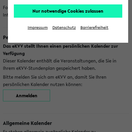
Folgende Kalender bietet Ihnen das eKVV derzeit zur
Nur notwendige Cookies zulassen
Integration an:
Impressum
Datenschutz
Barrierefreiheit
Persönlicher Kalender
Das eKVV stellt Ihnen einen persönlichen Kalender zur
Verfügung
Dieser Kalender enthält die Veranstaltungen, die Sie in
Ihrem eKVV-Stundenplan gespeichert haben.
Bitte melden Sie sich am eKVV an, damit Sie Ihren
persönlichen Kalender nutzen können:
Anmelden
Allgemeine Kalender
Es stehen allgemein zugängliche Kalender zu