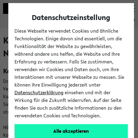
Datenschutzeinstellung
eKVV
Diese Webseite verwendet Cookies und ähnliche
Kalenderintegration und
Technologien. Einige davon sind essentiell, um die
Funktionalität der Website zu gewährleisten,
Newsfeeds
während andere uns helfen, die Website und Ihre
Erfahrung zu verbessern. Falls Sie zustimmen,
Kalenderintegration
verwenden wir Cookies und Daten auch, um Ihre
Interaktionen mit unserer Webseite zu messen. Sie
Das eKVV bietet Ihnen die Möglichkeit,
können Ihre Einwilligung jederzeit unter
Veranstaltungstermine in eine Vielzahl von
Datenschutzerklärung
einsehen und mit der
Kalenderanwendungen einzubinden. Auf diese Weise können
Wirkung für die Zukunft widerrufen. Auf der Seite
Sie einen gemeinsamen Überblick über Ihre privaten und
finden Sie auch zusätzliche Informationen zu den
studienbezogenen Termine erhalten.
verwendeten Cookies und Technologien.
Näheres zu Vorteilen und Funktionsweise der
Alle akzeptieren
Kalenderintegration können Sie auf unserer
Hilfeseite
lesen.