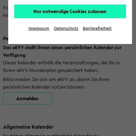
Folgende Kalender bietet Ihnen das eKVV derzeit zur
Nur notwendige Cookies zulassen
Integration an:
Impressum
Datenschutz
Barrierefreiheit
Persönlicher Kalender
Das eKVV stellt Ihnen einen persönlichen Kalender zur
Verfügung
Dieser Kalender enthält die Veranstaltungen, die Sie in
Ihrem eKVV-Stundenplan gespeichert haben.
Bitte melden Sie sich am eKVV an, damit Sie Ihren
persönlichen Kalender nutzen können:
Anmelden
Allgemeine Kalender
Es stehen allgemein zugängliche Kalender zu