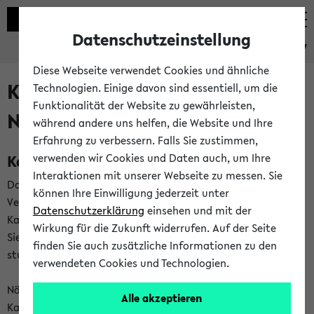
Datenschutzeinstellung
eKVV
Diese Webseite verwendet Cookies und ähnliche
Kalenderintegration und
Technologien. Einige davon sind essentiell, um die
Funktionalität der Website zu gewährleisten,
Newsfeeds
während andere uns helfen, die Website und Ihre
Erfahrung zu verbessern. Falls Sie zustimmen,
Kalenderintegration
verwenden wir Cookies und Daten auch, um Ihre
Interaktionen mit unserer Webseite zu messen. Sie
Das eKVV bietet Ihnen die Möglichkeit,
können Ihre Einwilligung jederzeit unter
Veranstaltungstermine in eine Vielzahl von
Datenschutzerklärung
einsehen und mit der
Kalenderanwendungen einzubinden. Auf diese Weise können
Wirkung für die Zukunft widerrufen. Auf der Seite
Sie einen gemeinsamen Überblick über Ihre privaten und
finden Sie auch zusätzliche Informationen zu den
studienbezogenen Termine erhalten.
verwendeten Cookies und Technologien.
Näheres zu Vorteilen und Funktionsweise der
Alle akzeptieren
Kalenderintegration können Sie auf unserer
Hilfeseite
lesen.