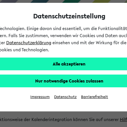
Datenschutzeinstellung
chnologien. Einige davon sind essentiell, um die Funktionalit
sern. Falls Sie zustimmen, verwenden wir Cookies und Daten auc
nter
Datenschutzerklärung
einsehen und mit der Wirkung für die 
ookies und Technologien.
Studium
Lehre
International
Alle akzeptieren
gration und Newsfeeds
Nur notwendige Cookies zulassen
ion
Impressum
Datenschutz
Barrierefreiheit
glichkeit, Veranstaltungstermine in eine Vielzahl von Kalende
Ihre privaten und studienbezogenen Termine erhalten.
ktionsweise der Kalenderintegration können Sie auf unserer
Hil