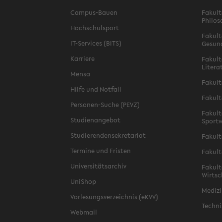
Campus-Bauen
Fakult
Philos
Hochschulsport
Fakult
IT-Services (BITS)
Gesun
Karriere
Fakult
Litera
Mensa
Fakult
Hilfe und Notfall
Fakult
Personen-Suche (PEVZ)
Fakult
Studienangebot
Sportw
Studierendensekretariat
Fakult
Termine und Fristen
Fakult
Universitätsarchiv
Fakult
Wirtsc
UniShop
Medizi
Vorlesungsverzeichnis (eKVV)
Techni
Webmail