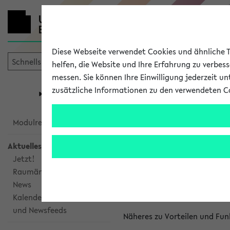
Diese Webseite verwendet Cookies und ähnliche Te
helfen, die Website und Ihre Erfahrung zu verbes
messen. Sie können Ihre Einwilligung jederzeit u
mein
Start
eKVV
zusätzliche Informationen zu den verwendeten C
Universität
Forschung
Studiengangsauswahl
Kalenderinte
Modulrecherche
Aktuelles
Kalenderintegrat
Jetzt!
Raumänderungen
Das eKVV bietet Ihnen die Mö
News
gemeinsamen Überblick über 
Kalenderintegration
und Newsfeeds
Näheres zu Vorteilen und Fun