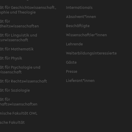
ät für Geschichtswissenschaft,
Internationals
ophie und Theologie
Absolvent*innen
ät für
Beschäftigte
dheitswissenschaften
Wissenschaftler*innen
ät für Linguistik und
turwissenschaft
Lehrende
ät für Mathematik
Weiterbildungsinteressierte
ät für Physik
Gäste
ät für Psychologie und
Presse
issenschaft
Lieferant*innen
ät für Rechtswissenschaft
ät für Soziologie
ät für
haftswissenschaften
nische Fakultät OWL
sche Fakultät