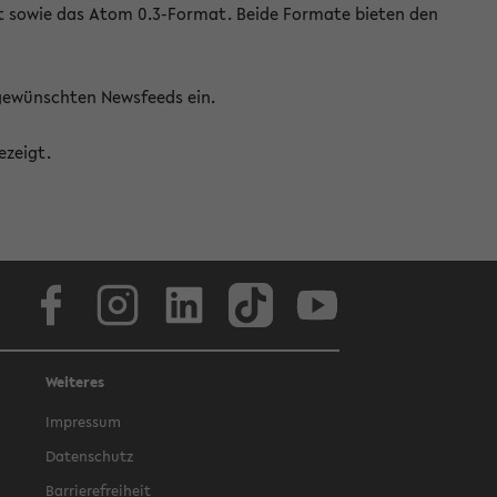
at sowie das Atom 0.3-Format. Beide Formate bieten den
 gewünschten Newsfeeds ein.
ezeigt.
Facebook
Instagram
LinkedIn
TikTok
Youtube
Weiteres
Impressum
Datenschutz
Barrierefreiheit