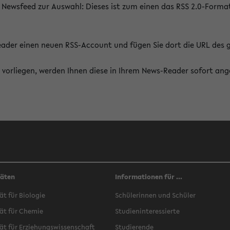
 Newsfeed zur Auswahl: Dieses ist zum einen das RSS 2.0-Form
Reader einen neuen RSS-Account und fügen Sie dort die URL des
vorliegen, werden Ihnen diese in Ihrem News-Reader sofort ang
täten
Informationen für ...
ät für Biologie
Schülerinnen und Schüler
ät für Chemie
Studieninteressierte
ät für Erziehungswissenschaft
Studierende