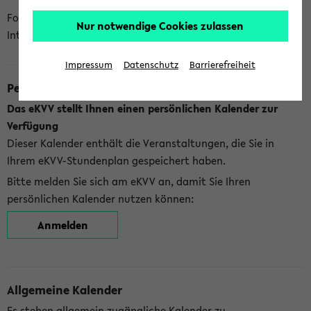
Folgende Kalender bietet Ihnen das eKVV derzeit zur
Nur notwendige Cookies zulassen
Integration an:
Impressum
Datenschutz
Barrierefreiheit
Persönlicher Kalender
Das eKVV stellt Ihnen einen persönlichen Kalender zur
Verfügung
Dieser Kalender enthält die Veranstaltungen, die Sie in
Ihrem eKVV-Stundenplan gespeichert haben.
Bitte melden Sie sich am eKVV an, damit Sie Ihren
persönlichen Kalender nutzen können:
Anmelden
Allgemeine Kalender
Es stehen allgemein zugängliche Kalender zu