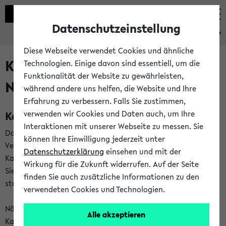
Datenschutzeinstellung
eKVV
Diese Webseite verwendet Cookies und ähnliche
Kalenderintegration und
Technologien. Einige davon sind essentiell, um die
Funktionalität der Website zu gewährleisten,
Newsfeeds
während andere uns helfen, die Website und Ihre
Erfahrung zu verbessern. Falls Sie zustimmen,
Kalenderintegration
verwenden wir Cookies und Daten auch, um Ihre
Interaktionen mit unserer Webseite zu messen. Sie
Das eKVV bietet Ihnen die Möglichkeit,
können Ihre Einwilligung jederzeit unter
Veranstaltungstermine in eine Vielzahl von
Datenschutzerklärung
einsehen und mit der
Kalenderanwendungen einzubinden. Auf diese Weise können
Wirkung für die Zukunft widerrufen. Auf der Seite
Sie einen gemeinsamen Überblick über Ihre privaten und
finden Sie auch zusätzliche Informationen zu den
studienbezogenen Termine erhalten.
verwendeten Cookies und Technologien.
Näheres zu Vorteilen und Funktionsweise der
Alle akzeptieren
Kalenderintegration können Sie auf unserer
Hilfeseite
lesen.