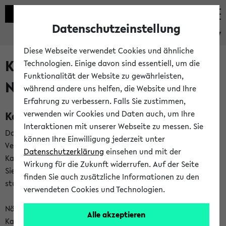
Datenschutzeinstellung
eKVV
Diese Webseite verwendet Cookies und ähnliche
Kalenderintegration und
Technologien. Einige davon sind essentiell, um die
Funktionalität der Website zu gewährleisten,
Newsfeeds
während andere uns helfen, die Website und Ihre
Erfahrung zu verbessern. Falls Sie zustimmen,
Kalenderintegration
verwenden wir Cookies und Daten auch, um Ihre
Interaktionen mit unserer Webseite zu messen. Sie
Das eKVV bietet Ihnen die Möglichkeit,
können Ihre Einwilligung jederzeit unter
Veranstaltungstermine in eine Vielzahl von
Datenschutzerklärung
einsehen und mit der
Kalenderanwendungen einzubinden. Auf diese Weise können
Wirkung für die Zukunft widerrufen. Auf der Seite
Sie einen gemeinsamen Überblick über Ihre privaten und
finden Sie auch zusätzliche Informationen zu den
studienbezogenen Termine erhalten.
verwendeten Cookies und Technologien.
Näheres zu Vorteilen und Funktionsweise der
Alle akzeptieren
Kalenderintegration können Sie auf unserer
Hilfeseite
lesen.