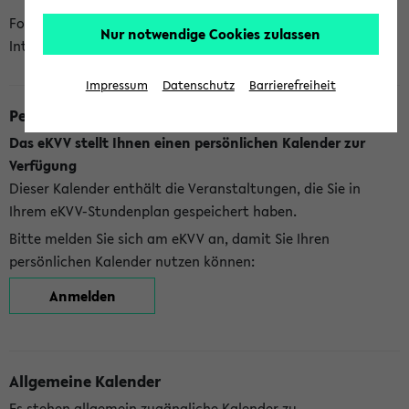
Folgende Kalender bietet Ihnen das eKVV derzeit zur
Nur notwendige Cookies zulassen
Integration an:
Impressum
Datenschutz
Barrierefreiheit
Persönlicher Kalender
Das eKVV stellt Ihnen einen persönlichen Kalender zur
Verfügung
Dieser Kalender enthält die Veranstaltungen, die Sie in
Ihrem eKVV-Stundenplan gespeichert haben.
Bitte melden Sie sich am eKVV an, damit Sie Ihren
persönlichen Kalender nutzen können:
Anmelden
Allgemeine Kalender
Es stehen allgemein zugängliche Kalender zu