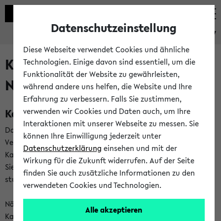
Datenschutzeinstellung
eKVV
Diese Webseite verwendet Cookies und ähnliche
Kalenderintegration und
Technologien. Einige davon sind essentiell, um die
Funktionalität der Website zu gewährleisten,
Newsfeeds
während andere uns helfen, die Website und Ihre
Erfahrung zu verbessern. Falls Sie zustimmen,
Kalenderintegration
verwenden wir Cookies und Daten auch, um Ihre
Interaktionen mit unserer Webseite zu messen. Sie
Das eKVV bietet Ihnen die Möglichkeit,
können Ihre Einwilligung jederzeit unter
Veranstaltungstermine in eine Vielzahl von
Datenschutzerklärung
einsehen und mit der
Kalenderanwendungen einzubinden. Auf diese Weise können
Wirkung für die Zukunft widerrufen. Auf der Seite
Sie einen gemeinsamen Überblick über Ihre privaten und
finden Sie auch zusätzliche Informationen zu den
studienbezogenen Termine erhalten.
verwendeten Cookies und Technologien.
Näheres zu Vorteilen und Funktionsweise der
Alle akzeptieren
Kalenderintegration können Sie auf unserer
Hilfeseite
lesen.