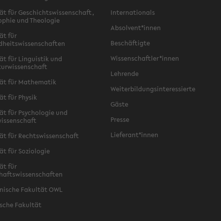
ät für Geschichtswissenschaft,
Internationals
ophie und Theologie
Absolvent*innen
ät für
Beschäftigte
dheitswissenschaften
Wissenschaftler*innen
ät für Linguistik und
turwissenschaft
Lehrende
ät für Mathematik
Weiterbildungsinteressierte
ät für Physik
Gäste
ät für Psychologie und
Presse
issenschaft
Lieferant*innen
ät für Rechtswissenschaft
ät für Soziologie
ät für
haftswissenschaften
nische Fakultät OWL
sche Fakultät