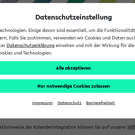
Datenschutzeinstellung
chnologien. Einige davon sind essentiell, um die Funktionalit
sern. Falls Sie zustimmen, verwenden wir Cookies und Daten auc
nter
Datenschutzerklärung
einsehen und mit der Wirkung für die 
ookies und Technologien.
Studium
Lehre
International
Alle akzeptieren
gration und Newsfeeds
Nur notwendige Cookies zulassen
ion
Impressum
Datenschutz
Barrierefreiheit
glichkeit, Veranstaltungstermine in eine Vielzahl von Kalende
Ihre privaten und studienbezogenen Termine erhalten.
ktionsweise der Kalenderintegration können Sie auf unserer
Hil