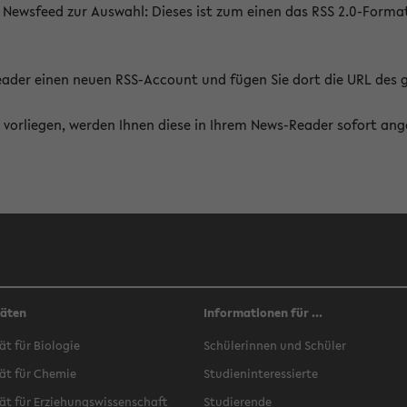
 Newsfeed zur Auswahl: Dieses ist zum einen das RSS 2.0-Form
Reader einen neuen RSS-Account und fügen Sie dort die URL des
vorliegen, werden Ihnen diese in Ihrem News-Reader sofort ang
täten
Informationen für ...
ät für Biologie
Schülerinnen und Schüler
ät für Chemie
Studieninteressierte
ät für Erziehungswissenschaft
Studierende