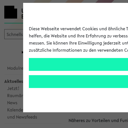
Diese Webseite verwendet Cookies und ähnliche Te
helfen, die Website und Ihre Erfahrung zu verbes
messen. Sie können Ihre Einwilligung jederzeit u
mein
Start
eKVV
zusätzliche Informationen zu den verwendeten C
Universität
Forschung
Studiengangsauswahl
Kalenderinte
Modulrecherche
Aktuelles
Kalenderintegrat
Jetzt!
Raumänderungen
Das eKVV bietet Ihnen die Mö
News
gemeinsamen Überblick über 
Kalenderintegration
und Newsfeeds
Näheres zu Vorteilen und Fun