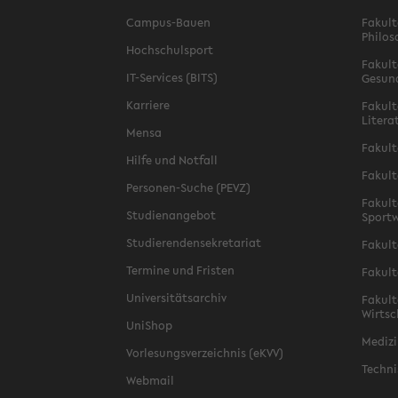
Campus-Bauen
Fakult
Philos
Hochschulsport
Fakult
IT-Services (BITS)
Gesun
Karriere
Fakult
Litera
Mensa
Fakult
Hilfe und Notfall
Fakult
Personen-Suche (PEVZ)
Fakult
Studienangebot
Sportw
Studierendensekretariat
Fakult
Termine und Fristen
Fakult
Universitätsarchiv
Fakult
Wirtsc
UniShop
Medizi
Vorlesungsverzeichnis (eKVV)
Techni
Webmail