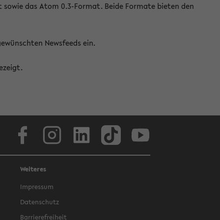
at sowie das Atom 0.3-Format. Beide Formate bieten den
 gewünschten Newsfeeds ein.
ezeigt.
Facebook
Instagram
LinkedIn
TikTok
Youtube
Weiteres
Impressum
Datenschutz
Barrierefreiheit