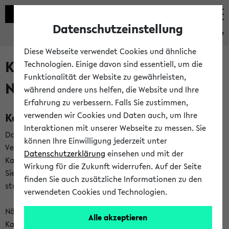
Datenschutzeinstellung
eKVV
Diese Webseite verwendet Cookies und ähnliche
Kalenderintegration und
Technologien. Einige davon sind essentiell, um die
Funktionalität der Website zu gewährleisten,
Newsfeeds
während andere uns helfen, die Website und Ihre
Erfahrung zu verbessern. Falls Sie zustimmen,
Kalenderintegration
verwenden wir Cookies und Daten auch, um Ihre
Interaktionen mit unserer Webseite zu messen. Sie
Das eKVV bietet Ihnen die Möglichkeit,
können Ihre Einwilligung jederzeit unter
Veranstaltungstermine in eine Vielzahl von
Datenschutzerklärung
einsehen und mit der
Kalenderanwendungen einzubinden. Auf diese Weise können
Wirkung für die Zukunft widerrufen. Auf der Seite
Sie einen gemeinsamen Überblick über Ihre privaten und
finden Sie auch zusätzliche Informationen zu den
studienbezogenen Termine erhalten.
verwendeten Cookies und Technologien.
Näheres zu Vorteilen und Funktionsweise der
Alle akzeptieren
Kalenderintegration können Sie auf unserer
Hilfeseite
lesen.