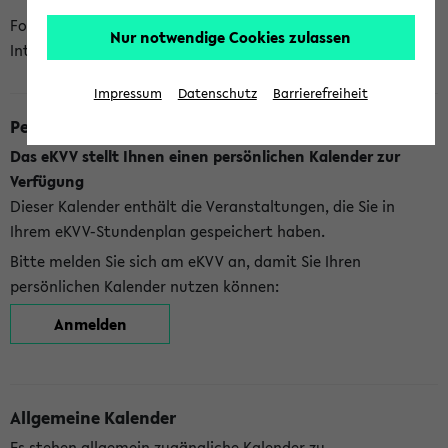
Folgende Kalender bietet Ihnen das eKVV derzeit zur
Nur notwendige Cookies zulassen
Integration an:
Impressum
Datenschutz
Barrierefreiheit
Persönlicher Kalender
Das eKVV stellt Ihnen einen persönlichen Kalender zur
Verfügung
Dieser Kalender enthält die Veranstaltungen, die Sie in
Ihrem eKVV-Stundenplan gespeichert haben.
Bitte melden Sie sich am eKVV an, damit Sie Ihren
persönlichen Kalender nutzen können:
Anmelden
Allgemeine Kalender
Es stehen allgemein zugängliche Kalender zu