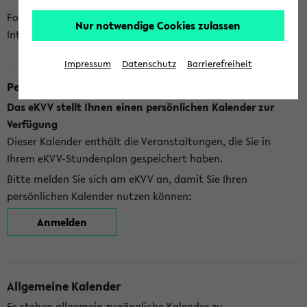
Folgende Kalender bietet Ihnen das eKVV derzeit zur
Nur notwendige Cookies zulassen
Integration an:
Impressum
Datenschutz
Barrierefreiheit
Persönlicher Kalender
Das eKVV stellt Ihnen einen persönlichen Kalender zur
Verfügung
Dieser Kalender enthält die Veranstaltungen, die Sie in
Ihrem eKVV-Stundenplan gespeichert haben.
Bitte melden Sie sich am eKVV an, damit Sie Ihren
persönlichen Kalender nutzen können:
Anmelden
Allgemeine Kalender
Es stehen allgemein zugängliche Kalender zu