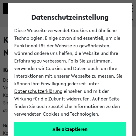
Datenschutzeinstellung
eKVV
Diese Webseite verwendet Cookies und ähnliche
Kalenderintegration und
Technologien. Einige davon sind essentiell, um die
Funktionalität der Website zu gewährleisten,
Newsfeeds
während andere uns helfen, die Website und Ihre
Erfahrung zu verbessern. Falls Sie zustimmen,
Kalenderintegration
verwenden wir Cookies und Daten auch, um Ihre
Interaktionen mit unserer Webseite zu messen. Sie
Das eKVV bietet Ihnen die Möglichkeit,
können Ihre Einwilligung jederzeit unter
Veranstaltungstermine in eine Vielzahl von
Datenschutzerklärung
einsehen und mit der
Kalenderanwendungen einzubinden. Auf diese Weise können
Wirkung für die Zukunft widerrufen. Auf der Seite
Sie einen gemeinsamen Überblick über Ihre privaten und
finden Sie auch zusätzliche Informationen zu den
studienbezogenen Termine erhalten.
verwendeten Cookies und Technologien.
Näheres zu Vorteilen und Funktionsweise der
Alle akzeptieren
Kalenderintegration können Sie auf unserer
Hilfeseite
lesen.