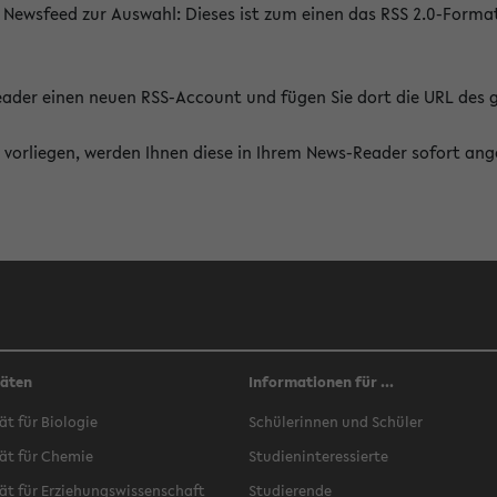
 Newsfeed zur Auswahl: Dieses ist zum einen das RSS 2.0-Form
Reader einen neuen RSS-Account und fügen Sie dort die URL des
vorliegen, werden Ihnen diese in Ihrem News-Reader sofort ang
täten
Informationen für ...
ät für Biologie
Schülerinnen und Schüler
ät für Chemie
Studieninteressierte
ät für Erziehungswissenschaft
Studierende