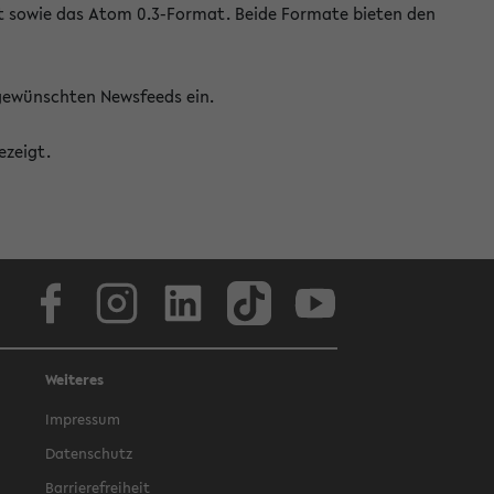
at sowie das Atom 0.3-Format. Beide Formate bieten den
 gewünschten Newsfeeds ein.
ezeigt.
Facebook
Instagram
LinkedIn
TikTok
Youtube
Weiteres
Impressum
Datenschutz
Barrierefreiheit