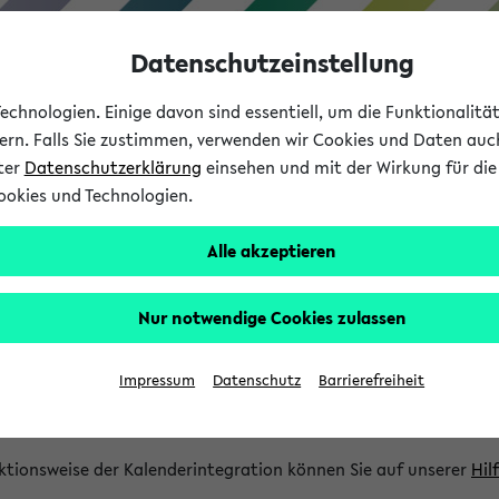
Datenschutzeinstellung
chnologien. Einige davon sind essentiell, um die Funktionalit
sern. Falls Sie zustimmen, verwenden wir Cookies und Daten auc
nter
Datenschutzerklärung
einsehen und mit der Wirkung für die 
ookies und Technologien.
Studium
Lehre
International
Alle akzeptieren
gration und Newsfeeds
Nur notwendige Cookies zulassen
ion
Impressum
Datenschutz
Barrierefreiheit
glichkeit, Veranstaltungstermine in eine Vielzahl von Kalende
Ihre privaten und studienbezogenen Termine erhalten.
ktionsweise der Kalenderintegration können Sie auf unserer
Hil