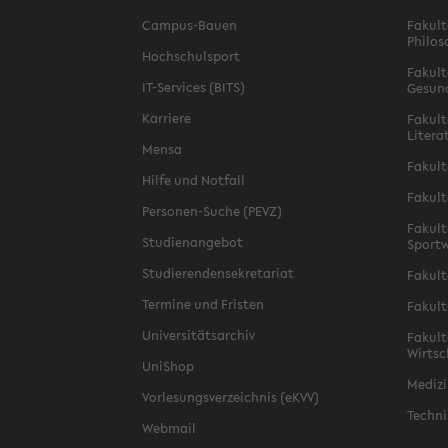
Campus-Bauen
Fakult
Philos
Hochschulsport
Fakult
IT-Services (BITS)
Gesun
Karriere
Fakult
Litera
Mensa
Fakult
Hilfe und Notfall
Fakult
Personen-Suche (PEVZ)
Fakult
Studienangebot
Sportw
Studierendensekretariat
Fakult
Termine und Fristen
Fakult
Universitätsarchiv
Fakult
Wirtsc
UniShop
Medizi
Vorlesungsverzeichnis (eKVV)
Techni
Webmail