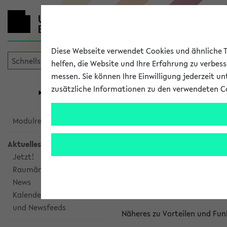
Diese Webseite verwendet Cookies und ähnliche Te
helfen, die Website und Ihre Erfahrung zu verbes
messen. Sie können Ihre Einwilligung jederzeit u
mein
Start
eKVV
zusätzliche Informationen zu den verwendeten C
Universität
Forschung
Studiengangsauswahl
Kalenderinte
Modulrecherche
Aktuelles
Kalenderintegrat
Jetzt!
Raumänderungen
Das eKVV bietet Ihnen die Mö
News
gemeinsamen Überblick über 
Kalenderintegration
und Newsfeeds
Näheres zu Vorteilen und Fun