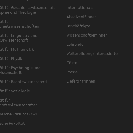
ät für Geschichtswissenschaft,
Internationals
ophie und Theologie
Absolvent*innen
ät für
Beschäftigte
dheitswissenschaften
Wissenschaftler*innen
ät für Linguistik und
turwissenschaft
Lehrende
ät für Mathematik
Weiterbildungsinteressierte
ät für Physik
Gäste
ät für Psychologie und
Presse
issenschaft
Lieferant*innen
ät für Rechtswissenschaft
ät für Soziologie
ät für
haftswissenschaften
nische Fakultät OWL
sche Fakultät