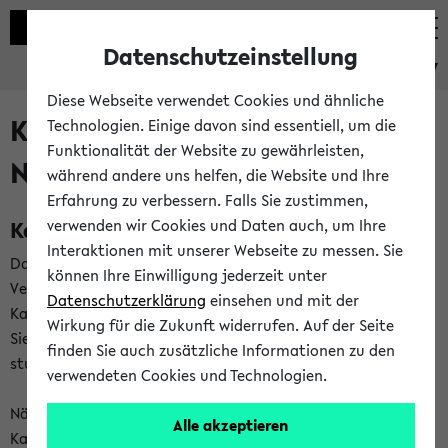
Datenschutzeinstellung
eKVV
Diese Webseite verwendet Cookies und ähnliche
Kalenderintegration und
Technologien. Einige davon sind essentiell, um die
Funktionalität der Website zu gewährleisten,
Newsfeeds
während andere uns helfen, die Website und Ihre
Erfahrung zu verbessern. Falls Sie zustimmen,
Kalenderintegration
verwenden wir Cookies und Daten auch, um Ihre
Interaktionen mit unserer Webseite zu messen. Sie
Das eKVV bietet Ihnen die Möglichkeit,
können Ihre Einwilligung jederzeit unter
Veranstaltungstermine in eine Vielzahl von
Datenschutzerklärung
einsehen und mit der
Kalenderanwendungen einzubinden. Auf diese Weise können
Wirkung für die Zukunft widerrufen. Auf der Seite
Sie einen gemeinsamen Überblick über Ihre privaten und
finden Sie auch zusätzliche Informationen zu den
studienbezogenen Termine erhalten.
verwendeten Cookies und Technologien.
Näheres zu Vorteilen und Funktionsweise der
Alle akzeptieren
Kalenderintegration können Sie auf unserer
Hilfeseite
lesen.