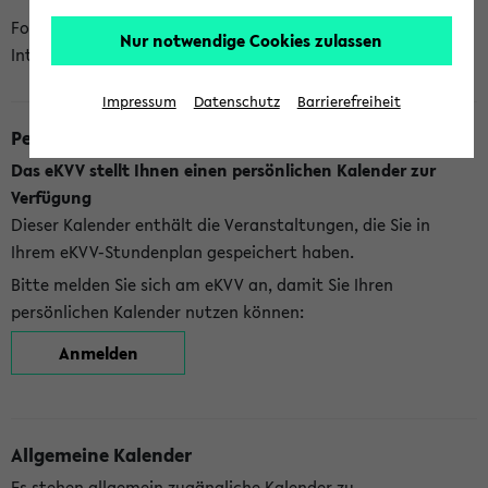
Folgende Kalender bietet Ihnen das eKVV derzeit zur
Nur notwendige Cookies zulassen
Integration an:
Impressum
Datenschutz
Barrierefreiheit
Persönlicher Kalender
Das eKVV stellt Ihnen einen persönlichen Kalender zur
Verfügung
Dieser Kalender enthält die Veranstaltungen, die Sie in
Ihrem eKVV-Stundenplan gespeichert haben.
Bitte melden Sie sich am eKVV an, damit Sie Ihren
persönlichen Kalender nutzen können:
Anmelden
Allgemeine Kalender
Es stehen allgemein zugängliche Kalender zu