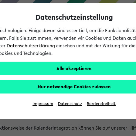
Datenschutzeinstellung
chnologien. Einige davon sind essentiell, um die Funktionalit
sern. Falls Sie zustimmen, verwenden wir Cookies und Daten auc
nter
Datenschutzerklärung
einsehen und mit der Wirkung für die 
ookies und Technologien.
Studium
Lehre
International
Alle akzeptieren
gration und Newsfeeds
Nur notwendige Cookies zulassen
ion
Impressum
Datenschutz
Barrierefreiheit
glichkeit, Veranstaltungstermine in eine Vielzahl von Kalende
Ihre privaten und studienbezogenen Termine erhalten.
ktionsweise der Kalenderintegration können Sie auf unserer
Hil