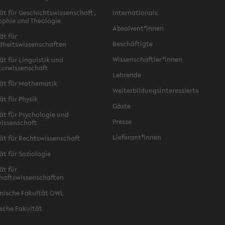
ät für Geschichtswissenschaft,
Internationals
ophie und Theologie
Absolvent*innen
ät für
Beschäftigte
dheitswissenschaften
Wissenschaftler*innen
ät für Linguistik und
turwissenschaft
Lehrende
ät für Mathematik
Weiterbildungsinteressierte
ät für Physik
Gäste
ät für Psychologie und
Presse
issenschaft
Lieferant*innen
ät für Rechtswissenschaft
ät für Soziologie
ät für
haftswissenschaften
nische Fakultät OWL
sche Fakultät