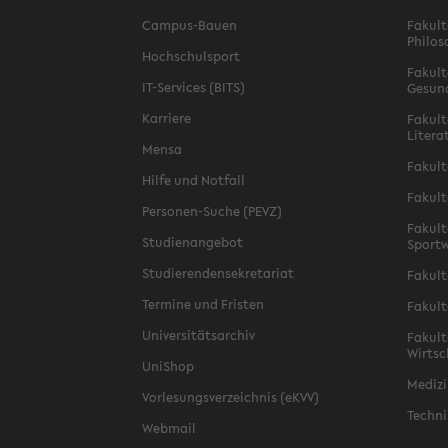
Campus-Bauen
Fakult
Philos
Hochschulsport
Fakult
IT-Services (BITS)
Gesun
Karriere
Fakult
Litera
Mensa
Fakult
Hilfe und Notfall
Fakult
Personen-Suche (PEVZ)
Fakult
Studienangebot
Sportw
Studierendensekretariat
Fakult
Termine und Fristen
Fakult
Universitätsarchiv
Fakult
Wirtsc
UniShop
Medizi
Vorlesungsverzeichnis (eKVV)
Techni
Webmail