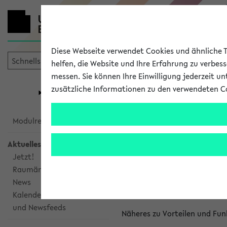
Diese Webseite verwendet Cookies und ähnliche Te
helfen, die Website und Ihre Erfahrung zu verbes
messen. Sie können Ihre Einwilligung jederzeit u
mein
Start
eKVV
zusätzliche Informationen zu den verwendeten C
Universität
Forschung
Studiengangsauswahl
Kalenderinte
Modulrecherche
Aktuelles
Kalenderintegrat
Jetzt!
Raumänderungen
Das eKVV bietet Ihnen die Mö
News
gemeinsamen Überblick über 
Kalenderintegration
und Newsfeeds
Näheres zu Vorteilen und Fun