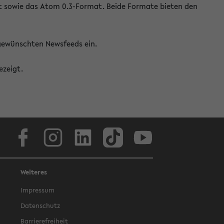
at sowie das Atom 0.3-Format. Beide Formate bieten den
 gewünschten Newsfeeds ein.
ezeigt.
Facebook
Instagram
LinkedIn
TikTok
Youtube
Weiteres
Impressum
Datenschutz
Barrierefreiheit