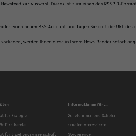
 Newsfeed zur Auswahl: Dieses ist zum einen das RSS 2.0-Form
Reader einen neuen RSS-Account und fügen Sie dort die URL des
vorliegen, werden Ihnen diese in Ihrem News-Reader sofort ang
täten
Informationen für ...
ät für Biologie
Schülerinnen und Schüler
ät für Chemie
Studieninteressierte
ät für Erziehungswissenschaft
Studierende