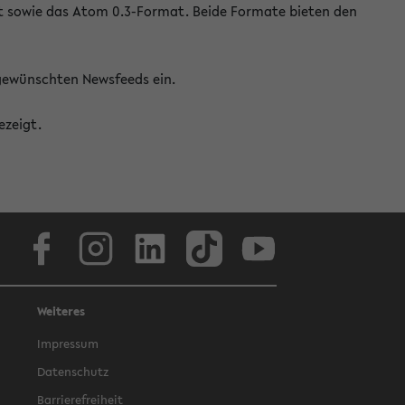
at sowie das Atom 0.3-Format. Beide Formate bieten den
 gewünschten Newsfeeds ein.
ezeigt.
Facebook
Instagram
LinkedIn
TikTok
Youtube
Weiteres
Impressum
Datenschutz
Barrierefreiheit