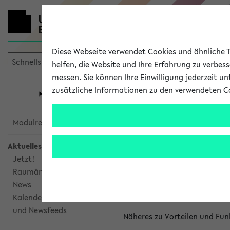
Diese Webseite verwendet Cookies und ähnliche Te
helfen, die Website und Ihre Erfahrung zu verbes
messen. Sie können Ihre Einwilligung jederzeit u
mein
Start
eKVV
zusätzliche Informationen zu den verwendeten C
Universität
Forschung
Studiengangsauswahl
Kalenderinte
Modulrecherche
Aktuelles
Kalenderintegrat
Jetzt!
Raumänderungen
Das eKVV bietet Ihnen die Mö
News
gemeinsamen Überblick über 
Kalenderintegration
und Newsfeeds
Näheres zu Vorteilen und Fun