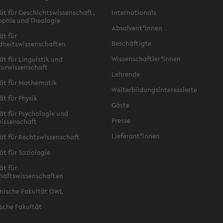
ät für Geschichtswissenschaft,
Internationals
ophie und Theologie
Absolvent*innen
ät für
Beschäftigte
dheitswissenschaften
Wissenschaftler*innen
ät für Linguistik und
turwissenschaft
Lehrende
ät für Mathematik
Weiterbildungsinteressierte
ät für Physik
Gäste
ät für Psychologie und
Presse
issenschaft
Lieferant*innen
ät für Rechtswissenschaft
ät für Soziologie
ät für
haftswissenschaften
nische Fakultät OWL
sche Fakultät