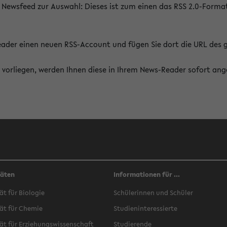
 Newsfeed zur Auswahl: Dieses ist zum einen das RSS 2.0-Form
Reader einen neuen RSS-Account und fügen Sie dort die URL des
vorliegen, werden Ihnen diese in Ihrem News-Reader sofort ang
täten
Informationen für ...
ät für Biologie
Schülerinnen und Schüler
ät für Chemie
Studieninteressierte
ät für Erziehungswissenschaft
Studierende