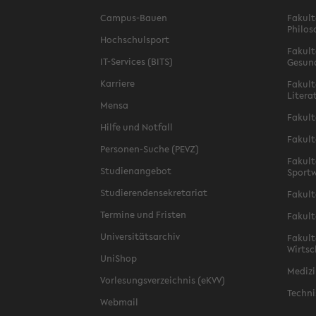
Campus-Bauen
Fakult
Philos
Hochschulsport
Fakult
IT-Services (BITS)
Gesun
Karriere
Fakult
Litera
Mensa
Fakult
Hilfe und Notfall
Fakult
Personen-Suche (PEVZ)
Fakult
Studienangebot
Sportw
Studierendensekretariat
Fakult
Termine und Fristen
Fakult
Universitätsarchiv
Fakult
Wirtsc
UniShop
Medizi
Vorlesungsverzeichnis (eKVV)
Techni
Webmail