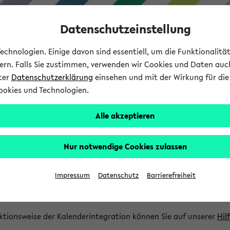
Datenschutzeinstellung
chnologien. Einige davon sind essentiell, um die Funktionalit
sern. Falls Sie zustimmen, verwenden wir Cookies und Daten auc
nter
Datenschutzerklärung
einsehen und mit der Wirkung für die 
ookies und Technologien.
Studium
Lehre
International
Alle akzeptieren
gration und Newsfeeds
Nur notwendige Cookies zulassen
ion
Impressum
Datenschutz
Barrierefreiheit
glichkeit, Veranstaltungstermine in eine Vielzahl von Kalende
Ihre privaten und studienbezogenen Termine erhalten.
ktionsweise der Kalenderintegration können Sie auf unserer
Hil