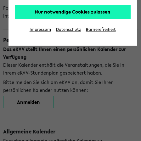
Folgende Kalender bietet Ihnen das eKVV derzeit zur
Nur notwendige Cookies zulassen
Integration an:
Impressum
Datenschutz
Barrierefreiheit
Persönlicher Kalender
Das eKVV stellt Ihnen einen persönlichen Kalender zur
Verfügung
Dieser Kalender enthält die Veranstaltungen, die Sie in
Ihrem eKVV-Stundenplan gespeichert haben.
Bitte melden Sie sich am eKVV an, damit Sie Ihren
persönlichen Kalender nutzen können:
Anmelden
Allgemeine Kalender
Es stehen allgemein zugängliche Kalender zu