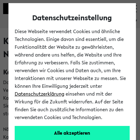
Datenschutzeinstellung
eKVV
Diese Webseite verwendet Cookies und ähnliche
Kalenderintegration und
Technologien. Einige davon sind essentiell, um die
Funktionalität der Website zu gewährleisten,
Newsfeeds
während andere uns helfen, die Website und Ihre
Erfahrung zu verbessern. Falls Sie zustimmen,
Kalenderintegration
verwenden wir Cookies und Daten auch, um Ihre
Interaktionen mit unserer Webseite zu messen. Sie
Das eKVV bietet Ihnen die Möglichkeit,
können Ihre Einwilligung jederzeit unter
Veranstaltungstermine in eine Vielzahl von
Datenschutzerklärung
einsehen und mit der
Kalenderanwendungen einzubinden. Auf diese Weise können
Wirkung für die Zukunft widerrufen. Auf der Seite
Sie einen gemeinsamen Überblick über Ihre privaten und
finden Sie auch zusätzliche Informationen zu den
studienbezogenen Termine erhalten.
verwendeten Cookies und Technologien.
Näheres zu Vorteilen und Funktionsweise der
Alle akzeptieren
Kalenderintegration können Sie auf unserer
Hilfeseite
lesen.