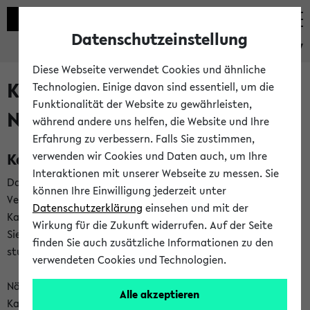
Datenschutzeinstellung
eKVV
Diese Webseite verwendet Cookies und ähnliche
Kalenderintegration und
Technologien. Einige davon sind essentiell, um die
Funktionalität der Website zu gewährleisten,
Newsfeeds
während andere uns helfen, die Website und Ihre
Erfahrung zu verbessern. Falls Sie zustimmen,
Kalenderintegration
verwenden wir Cookies und Daten auch, um Ihre
Interaktionen mit unserer Webseite zu messen. Sie
Das eKVV bietet Ihnen die Möglichkeit,
können Ihre Einwilligung jederzeit unter
Veranstaltungstermine in eine Vielzahl von
Datenschutzerklärung
einsehen und mit der
Kalenderanwendungen einzubinden. Auf diese Weise können
Wirkung für die Zukunft widerrufen. Auf der Seite
Sie einen gemeinsamen Überblick über Ihre privaten und
finden Sie auch zusätzliche Informationen zu den
studienbezogenen Termine erhalten.
verwendeten Cookies und Technologien.
Näheres zu Vorteilen und Funktionsweise der
Alle akzeptieren
Kalenderintegration können Sie auf unserer
Hilfeseite
lesen.