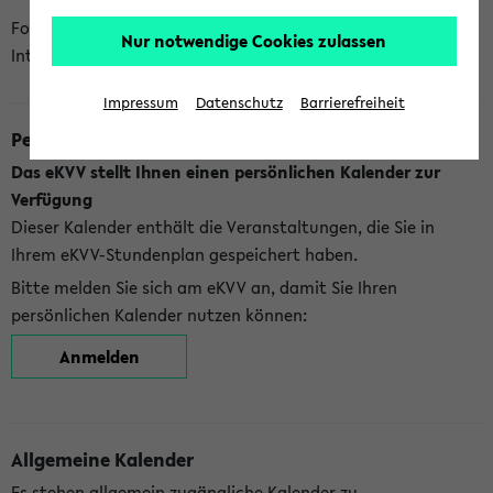
Folgende Kalender bietet Ihnen das eKVV derzeit zur
Nur notwendige Cookies zulassen
Integration an:
Impressum
Datenschutz
Barrierefreiheit
Persönlicher Kalender
Das eKVV stellt Ihnen einen persönlichen Kalender zur
Verfügung
Dieser Kalender enthält die Veranstaltungen, die Sie in
Ihrem eKVV-Stundenplan gespeichert haben.
Bitte melden Sie sich am eKVV an, damit Sie Ihren
persönlichen Kalender nutzen können:
Anmelden
Allgemeine Kalender
Es stehen allgemein zugängliche Kalender zu