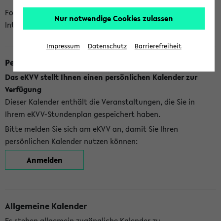
Folgende Kalender bietet Ihnen das eKVV derzeit zur
Nur notwendige Cookies zulassen
Integration an:
Impressum
Datenschutz
Barrierefreiheit
Persönlicher Kalender
Das eKVV stellt Ihnen einen persönlichen Kalender zur
Verfügung
Dieser Kalender enthält die Veranstaltungen, die Sie in
Ihrem eKVV-Stundenplan gespeichert haben.
Bitte melden Sie sich am eKVV an, damit Sie Ihren
persönlichen Kalender nutzen können:
Anmelden
Allgemeine Kalender
Es stehen allgemein zugängliche Kalender zu