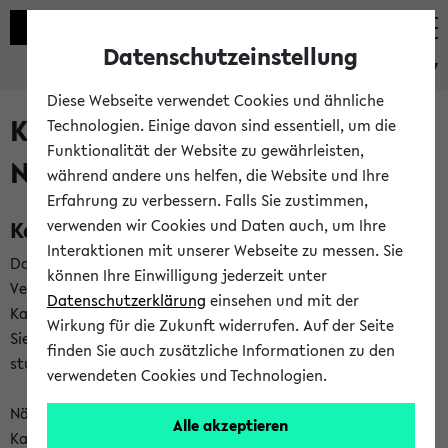
Datenschutzeinstellung
eKVV
Diese Webseite verwendet Cookies und ähnliche
Kalenderintegration und
Technologien. Einige davon sind essentiell, um die
Funktionalität der Website zu gewährleisten,
Newsfeeds
während andere uns helfen, die Website und Ihre
Erfahrung zu verbessern. Falls Sie zustimmen,
Kalenderintegration
verwenden wir Cookies und Daten auch, um Ihre
Interaktionen mit unserer Webseite zu messen. Sie
Das eKVV bietet Ihnen die Möglichkeit,
können Ihre Einwilligung jederzeit unter
Veranstaltungstermine in eine Vielzahl von
Datenschutzerklärung
einsehen und mit der
Kalenderanwendungen einzubinden. Auf diese Weise können
Wirkung für die Zukunft widerrufen. Auf der Seite
Sie einen gemeinsamen Überblick über Ihre privaten und
finden Sie auch zusätzliche Informationen zu den
studienbezogenen Termine erhalten.
verwendeten Cookies und Technologien.
Näheres zu Vorteilen und Funktionsweise der
Alle akzeptieren
Kalenderintegration können Sie auf unserer
Hilfeseite
lesen.