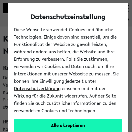
Datenschutzeinstellung
eKVV
Diese Webseite verwendet Cookies und ähnliche
Kalenderintegration und
Technologien. Einige davon sind essentiell, um die
Funktionalität der Website zu gewährleisten,
Newsfeeds
während andere uns helfen, die Website und Ihre
Erfahrung zu verbessern. Falls Sie zustimmen,
Kalenderintegration
verwenden wir Cookies und Daten auch, um Ihre
Interaktionen mit unserer Webseite zu messen. Sie
Das eKVV bietet Ihnen die Möglichkeit,
können Ihre Einwilligung jederzeit unter
Veranstaltungstermine in eine Vielzahl von
Datenschutzerklärung
einsehen und mit der
Kalenderanwendungen einzubinden. Auf diese Weise können
Wirkung für die Zukunft widerrufen. Auf der Seite
Sie einen gemeinsamen Überblick über Ihre privaten und
finden Sie auch zusätzliche Informationen zu den
studienbezogenen Termine erhalten.
verwendeten Cookies und Technologien.
Näheres zu Vorteilen und Funktionsweise der
Alle akzeptieren
Kalenderintegration können Sie auf unserer
Hilfeseite
lesen.