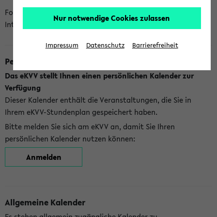
Folgende Kalender bietet Ihnen das eKVV derzeit zur
Nur notwendige Cookies zulassen
Integration an:
Impressum
Datenschutz
Barrierefreiheit
Persönlicher Kalender
Das eKVV stellt Ihnen einen persönlichen Kalender zur
Verfügung
Dieser Kalender enthält die Veranstaltungen, die Sie in
Ihrem eKVV-Stundenplan gespeichert haben.
Bitte melden Sie sich am eKVV an, damit Sie Ihren
persönlichen Kalender nutzen können:
Anmelden
Allgemeine Kalender
Es stehen allgemein zugängliche Kalender zu