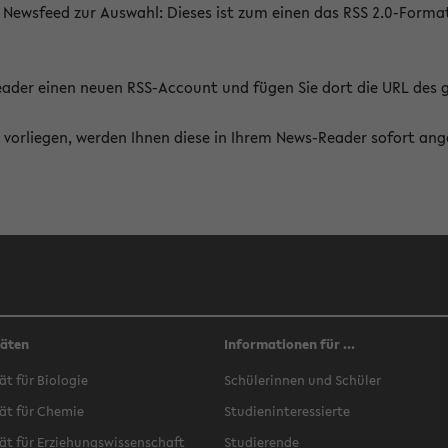
 Newsfeed zur Auswahl: Dieses ist zum einen das RSS 2.0-Form
Reader einen neuen RSS-Account und fügen Sie dort die URL des
vorliegen, werden Ihnen diese in Ihrem News-Reader sofort ang
täten
Informationen für ...
ät für Biologie
Schülerinnen und Schüler
ät für Chemie
Studieninteressierte
ät für Erziehungswissenschaft
Studierende