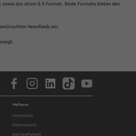
at sowie das Atom 0.3-Format. Beide Formate bieten den
 gewünschten Newsfeeds ein.
ezeigt.
Facebook
Instagram
LinkedIn
TikTok
Youtube
Weiteres
Impressum
Datenschutz
Barrierefreiheit