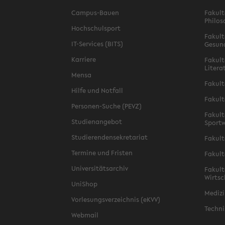
Campus-Bauen
Fakult
Philos
Hochschulsport
Fakult
IT-Services (BITS)
Gesun
Karriere
Fakult
Litera
Mensa
Fakult
Hilfe und Notfall
Fakult
Personen-Suche (PEVZ)
Fakult
Studienangebot
Sportw
Studierendensekretariat
Fakult
Termine und Fristen
Fakult
Universitätsarchiv
Fakult
Wirtsc
UniShop
Medizi
Vorlesungsverzeichnis (eKVV)
Techni
Webmail