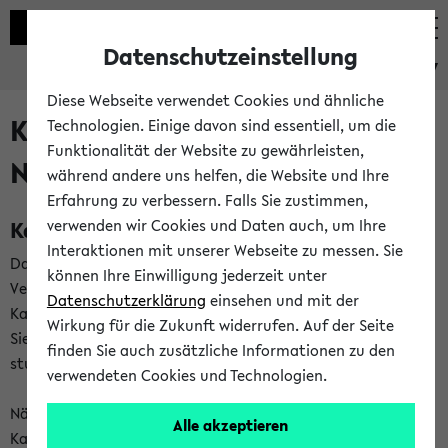
Datenschutzeinstellung
eKVV
Diese Webseite verwendet Cookies und ähnliche
Kalenderintegration und
Technologien. Einige davon sind essentiell, um die
Funktionalität der Website zu gewährleisten,
Newsfeeds
während andere uns helfen, die Website und Ihre
Erfahrung zu verbessern. Falls Sie zustimmen,
Kalenderintegration
verwenden wir Cookies und Daten auch, um Ihre
Interaktionen mit unserer Webseite zu messen. Sie
Das eKVV bietet Ihnen die Möglichkeit,
können Ihre Einwilligung jederzeit unter
Veranstaltungstermine in eine Vielzahl von
Datenschutzerklärung
einsehen und mit der
Kalenderanwendungen einzubinden. Auf diese Weise können
Wirkung für die Zukunft widerrufen. Auf der Seite
Sie einen gemeinsamen Überblick über Ihre privaten und
finden Sie auch zusätzliche Informationen zu den
studienbezogenen Termine erhalten.
verwendeten Cookies und Technologien.
Näheres zu Vorteilen und Funktionsweise der
Alle akzeptieren
Kalenderintegration können Sie auf unserer
Hilfeseite
lesen.