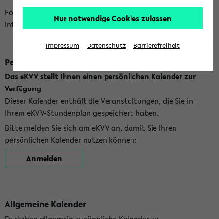
Folgende Kalender bietet Ihnen das eKVV derzeit zur
Nur notwendige Cookies zulassen
Integration an:
Impressum
Datenschutz
Barrierefreiheit
Persönlicher Kalender
Das eKVV stellt Ihnen einen persönlichen Kalender zur
Verfügung
Dieser Kalender enthält die Veranstaltungen, die Sie in
Ihrem eKVV-Stundenplan gespeichert haben.
Bitte melden Sie sich am eKVV an, damit Sie Ihren
persönlichen Kalender nutzen können:
Anmelden
Allgemeine Kalender
Es stehen allgemein zugängliche Kalender zu