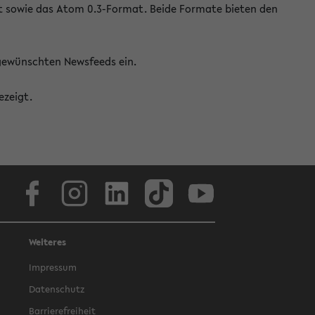
at sowie das Atom 0.3-Format. Beide Formate bieten den
 gewünschten Newsfeeds ein.
ezeigt.
Facebook
Instagram
LinkedIn
TikTok
Youtube
Weiteres
Impressum
Datenschutz
Barrierefreiheit