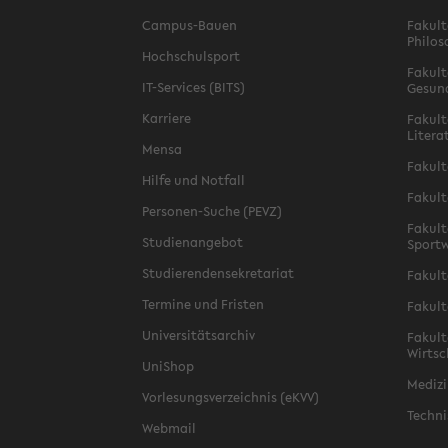
Campus-Bauen
Fakult
Philos
Hochschulsport
Fakult
IT-Services (BITS)
Gesun
Karriere
Fakult
Litera
Mensa
Fakult
Hilfe und Notfall
Fakult
Personen-Suche (PEVZ)
Fakult
Studienangebot
Sportw
Studierendensekretariat
Fakult
Termine und Fristen
Fakult
Universitätsarchiv
Fakult
Wirtsc
UniShop
Medizi
Vorlesungsverzeichnis (eKVV)
Techni
Webmail