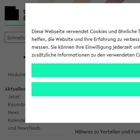
Diese Webseite verwendet Cookies und ähnliche Te
helfen, die Website und Ihre Erfahrung zu verbes
messen. Sie können Ihre Einwilligung jederzeit u
mein
Start
eKVV
zusätzliche Informationen zu den verwendeten C
Universität
Forschung
Studiengangsauswahl
Kalenderinte
Modulrecherche
Aktuelles
Kalenderintegrat
Jetzt!
Raumänderungen
Das eKVV bietet Ihnen die Mö
News
gemeinsamen Überblick über 
Kalenderintegration
und Newsfeeds
Näheres zu Vorteilen und Fun