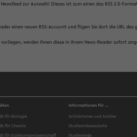
 Newsfeed zur Auswahl: Dieses ist zum einen das RSS 2.0-Form
Reader einen neuen RSS-Account und fügen Sie dort die URL des
vorliegen, werden Ihnen diese in Ihrem News-Reader sofort ang
täten
Informationen für ...
ät für Biologie
Schülerinnen und Schüler
ät für Chemie
Studieninteressierte
ät für Erziehungswissenschaft
Studierende