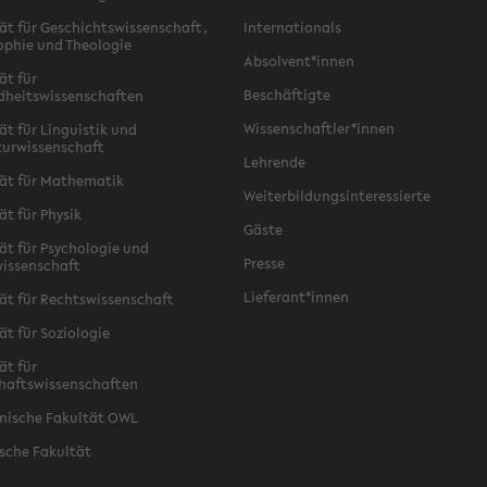
ät für Geschichtswissenschaft,
Internationals
ophie und Theologie
Absolvent*innen
ät für
Beschäftigte
dheitswissenschaften
Wissenschaftler*innen
ät für Linguistik und
turwissenschaft
Lehrende
ät für Mathematik
Weiterbildungsinteressierte
ät für Physik
Gäste
ät für Psychologie und
Presse
issenschaft
Lieferant*innen
ät für Rechtswissenschaft
ät für Soziologie
ät für
haftswissenschaften
nische Fakultät OWL
sche Fakultät