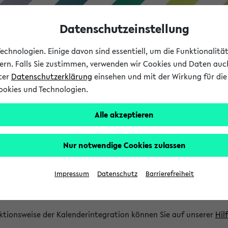
Datenschutzeinstellung
chnologien. Einige davon sind essentiell, um die Funktionalit
sern. Falls Sie zustimmen, verwenden wir Cookies und Daten auc
nter
Datenschutzerklärung
einsehen und mit der Wirkung für die 
ookies und Technologien.
Studium
Lehre
International
Alle akzeptieren
gration und Newsfeeds
Nur notwendige Cookies zulassen
ion
Impressum
Datenschutz
Barrierefreiheit
glichkeit, Veranstaltungstermine in eine Vielzahl von Kalende
Ihre privaten und studienbezogenen Termine erhalten.
ktionsweise der Kalenderintegration können Sie auf unserer
Hil