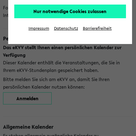
Folgende Kalender bietet Ihnen das eKVV derzeit zur
Nur notwendige Cookies zulassen
Integration an:
Impressum
Datenschutz
Barrierefreiheit
Persönlicher Kalender
Das eKVV stellt Ihnen einen persönlichen Kalender zur
Verfügung
Dieser Kalender enthält die Veranstaltungen, die Sie in
Ihrem eKVV-Stundenplan gespeichert haben.
Bitte melden Sie sich am eKVV an, damit Sie Ihren
persönlichen Kalender nutzen können:
Anmelden
Allgemeine Kalender
Es stehen allgemein zugängliche Kalender zu