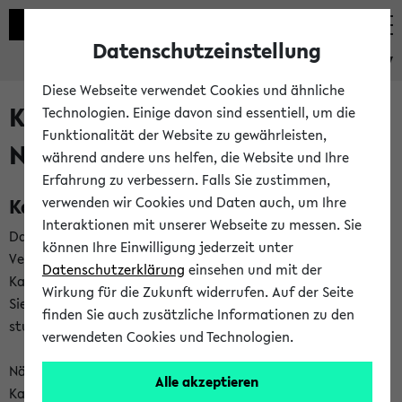
Datenschutzeinstellung
eKVV
Diese Webseite verwendet Cookies und ähnliche
Kalenderintegration und
Technologien. Einige davon sind essentiell, um die
Funktionalität der Website zu gewährleisten,
Newsfeeds
während andere uns helfen, die Website und Ihre
Erfahrung zu verbessern. Falls Sie zustimmen,
Kalenderintegration
verwenden wir Cookies und Daten auch, um Ihre
Interaktionen mit unserer Webseite zu messen. Sie
Das eKVV bietet Ihnen die Möglichkeit,
können Ihre Einwilligung jederzeit unter
Veranstaltungstermine in eine Vielzahl von
Datenschutzerklärung
einsehen und mit der
Kalenderanwendungen einzubinden. Auf diese Weise können
Wirkung für die Zukunft widerrufen. Auf der Seite
Sie einen gemeinsamen Überblick über Ihre privaten und
finden Sie auch zusätzliche Informationen zu den
studienbezogenen Termine erhalten.
verwendeten Cookies und Technologien.
Näheres zu Vorteilen und Funktionsweise der
Alle akzeptieren
Kalenderintegration können Sie auf unserer
Hilfeseite
lesen.