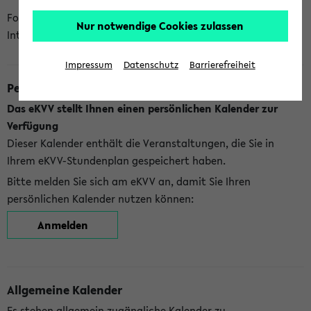
Folgende Kalender bietet Ihnen das eKVV derzeit zur
Nur notwendige Cookies zulassen
Integration an:
Impressum
Datenschutz
Barrierefreiheit
Persönlicher Kalender
Das eKVV stellt Ihnen einen persönlichen Kalender zur
Verfügung
Dieser Kalender enthält die Veranstaltungen, die Sie in
Ihrem eKVV-Stundenplan gespeichert haben.
Bitte melden Sie sich am eKVV an, damit Sie Ihren
persönlichen Kalender nutzen können:
Anmelden
Allgemeine Kalender
Es stehen allgemein zugängliche Kalender zu