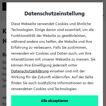
Datenschutzeinstellung
eKVV
Diese Webseite verwendet Cookies und ähnliche
Kalenderintegration und
Technologien. Einige davon sind essentiell, um die
Funktionalität der Website zu gewährleisten,
Newsfeeds
während andere uns helfen, die Website und Ihre
Erfahrung zu verbessern. Falls Sie zustimmen,
Kalenderintegration
verwenden wir Cookies und Daten auch, um Ihre
Interaktionen mit unserer Webseite zu messen. Sie
Das eKVV bietet Ihnen die Möglichkeit,
können Ihre Einwilligung jederzeit unter
Veranstaltungstermine in eine Vielzahl von
Datenschutzerklärung
einsehen und mit der
Kalenderanwendungen einzubinden. Auf diese Weise können
Wirkung für die Zukunft widerrufen. Auf der Seite
Sie einen gemeinsamen Überblick über Ihre privaten und
finden Sie auch zusätzliche Informationen zu den
studienbezogenen Termine erhalten.
verwendeten Cookies und Technologien.
Näheres zu Vorteilen und Funktionsweise der
Alle akzeptieren
Kalenderintegration können Sie auf unserer
Hilfeseite
lesen.