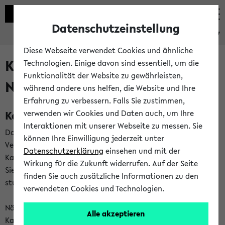
Datenschutzeinstellung
eKVV
Diese Webseite verwendet Cookies und ähnliche
Kalenderintegration und
Technologien. Einige davon sind essentiell, um die
Funktionalität der Website zu gewährleisten,
Newsfeeds
während andere uns helfen, die Website und Ihre
Erfahrung zu verbessern. Falls Sie zustimmen,
Kalenderintegration
verwenden wir Cookies und Daten auch, um Ihre
Interaktionen mit unserer Webseite zu messen. Sie
Das eKVV bietet Ihnen die Möglichkeit,
können Ihre Einwilligung jederzeit unter
Veranstaltungstermine in eine Vielzahl von
Datenschutzerklärung
einsehen und mit der
Kalenderanwendungen einzubinden. Auf diese Weise können
Wirkung für die Zukunft widerrufen. Auf der Seite
Sie einen gemeinsamen Überblick über Ihre privaten und
finden Sie auch zusätzliche Informationen zu den
studienbezogenen Termine erhalten.
verwendeten Cookies und Technologien.
Näheres zu Vorteilen und Funktionsweise der
Alle akzeptieren
Kalenderintegration können Sie auf unserer
Hilfeseite
lesen.