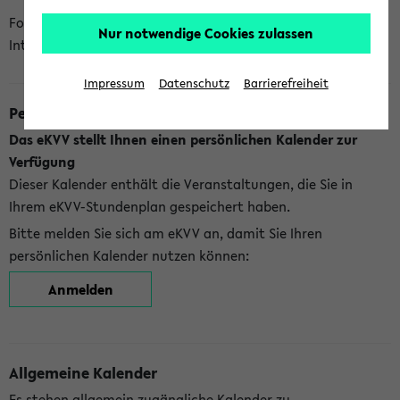
Folgende Kalender bietet Ihnen das eKVV derzeit zur
Nur notwendige Cookies zulassen
Integration an:
Impressum
Datenschutz
Barrierefreiheit
Persönlicher Kalender
Das eKVV stellt Ihnen einen persönlichen Kalender zur
Verfügung
Dieser Kalender enthält die Veranstaltungen, die Sie in
Ihrem eKVV-Stundenplan gespeichert haben.
Bitte melden Sie sich am eKVV an, damit Sie Ihren
persönlichen Kalender nutzen können:
Anmelden
Allgemeine Kalender
Es stehen allgemein zugängliche Kalender zu