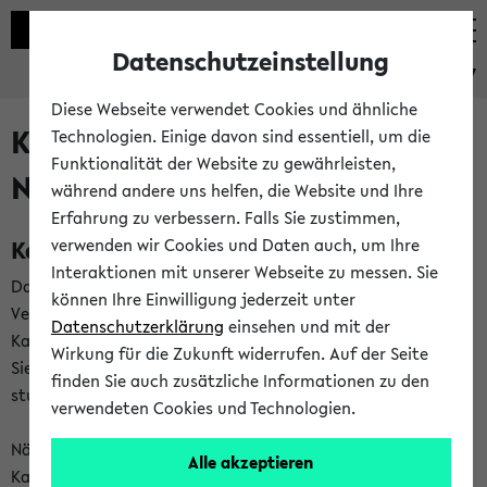
Datenschutzeinstellung
eKVV
Diese Webseite verwendet Cookies und ähnliche
Kalenderintegration und
Technologien. Einige davon sind essentiell, um die
Funktionalität der Website zu gewährleisten,
Newsfeeds
während andere uns helfen, die Website und Ihre
Erfahrung zu verbessern. Falls Sie zustimmen,
Kalenderintegration
verwenden wir Cookies und Daten auch, um Ihre
Interaktionen mit unserer Webseite zu messen. Sie
Das eKVV bietet Ihnen die Möglichkeit,
können Ihre Einwilligung jederzeit unter
Veranstaltungstermine in eine Vielzahl von
Datenschutzerklärung
einsehen und mit der
Kalenderanwendungen einzubinden. Auf diese Weise können
Wirkung für die Zukunft widerrufen. Auf der Seite
Sie einen gemeinsamen Überblick über Ihre privaten und
finden Sie auch zusätzliche Informationen zu den
studienbezogenen Termine erhalten.
verwendeten Cookies und Technologien.
Näheres zu Vorteilen und Funktionsweise der
Alle akzeptieren
Kalenderintegration können Sie auf unserer
Hilfeseite
lesen.