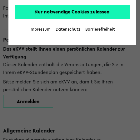
Folgende Kalender bietet Ihnen das eKVV derzeit zur
Nur notwendige Cookies zulassen
Integration an:
Impressum
Datenschutz
Barrierefreiheit
Persönlicher Kalender
Das eKVV stellt Ihnen einen persönlichen Kalender zur
Verfügung
Dieser Kalender enthält die Veranstaltungen, die Sie in
Ihrem eKVV-Stundenplan gespeichert haben.
Bitte melden Sie sich am eKVV an, damit Sie Ihren
persönlichen Kalender nutzen können:
Anmelden
Allgemeine Kalender
Es stehen allgemein zugängliche Kalender zu