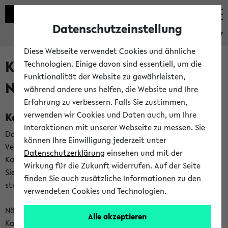
Datenschutzeinstellung
eKVV
Diese Webseite verwendet Cookies und ähnliche
Kalenderintegration und
Technologien. Einige davon sind essentiell, um die
Funktionalität der Website zu gewährleisten,
Newsfeeds
während andere uns helfen, die Website und Ihre
Erfahrung zu verbessern. Falls Sie zustimmen,
Kalenderintegration
verwenden wir Cookies und Daten auch, um Ihre
Interaktionen mit unserer Webseite zu messen. Sie
Das eKVV bietet Ihnen die Möglichkeit,
können Ihre Einwilligung jederzeit unter
Veranstaltungstermine in eine Vielzahl von
Datenschutzerklärung
einsehen und mit der
Kalenderanwendungen einzubinden. Auf diese Weise können
Wirkung für die Zukunft widerrufen. Auf der Seite
Sie einen gemeinsamen Überblick über Ihre privaten und
finden Sie auch zusätzliche Informationen zu den
studienbezogenen Termine erhalten.
verwendeten Cookies und Technologien.
Näheres zu Vorteilen und Funktionsweise der
Alle akzeptieren
Kalenderintegration können Sie auf unserer
Hilfeseite
lesen.