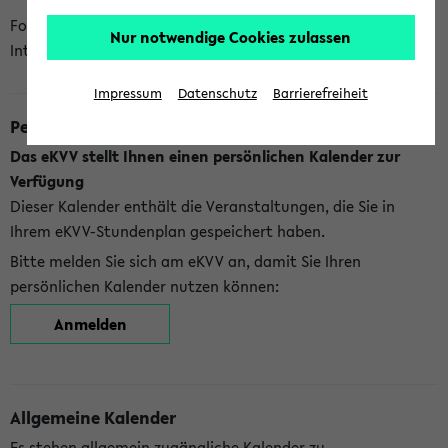
Folgende Kalender bietet Ihnen das eKVV derzeit zur
Nur notwendige Cookies zulassen
Integration an:
Impressum
Datenschutz
Barrierefreiheit
Persönlicher Kalender
Das eKVV stellt Ihnen einen persönlichen Kalender zur
Verfügung
Dieser Kalender enthält die Veranstaltungen, die Sie in
Ihrem eKVV-Stundenplan gespeichert haben.
Bitte melden Sie sich am eKVV an, damit Sie Ihren
persönlichen Kalender nutzen können:
Anmelden
Allgemeine Kalender
Es stehen allgemein zugängliche Kalender zu