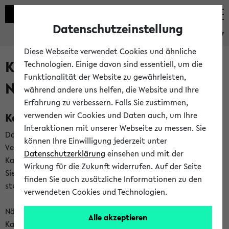
Datenschutzeinstellung
eKVV
Diese Webseite verwendet Cookies und ähnliche
Kalenderintegration und
Technologien. Einige davon sind essentiell, um die
Funktionalität der Website zu gewährleisten,
Newsfeeds
während andere uns helfen, die Website und Ihre
Erfahrung zu verbessern. Falls Sie zustimmen,
Kalenderintegration
verwenden wir Cookies und Daten auch, um Ihre
Interaktionen mit unserer Webseite zu messen. Sie
Das eKVV bietet Ihnen die Möglichkeit,
können Ihre Einwilligung jederzeit unter
Veranstaltungstermine in eine Vielzahl von
Datenschutzerklärung
einsehen und mit der
Kalenderanwendungen einzubinden. Auf diese Weise können
Wirkung für die Zukunft widerrufen. Auf der Seite
Sie einen gemeinsamen Überblick über Ihre privaten und
finden Sie auch zusätzliche Informationen zu den
studienbezogenen Termine erhalten.
verwendeten Cookies und Technologien.
Näheres zu Vorteilen und Funktionsweise der
Alle akzeptieren
Kalenderintegration können Sie auf unserer
Hilfeseite
lesen.