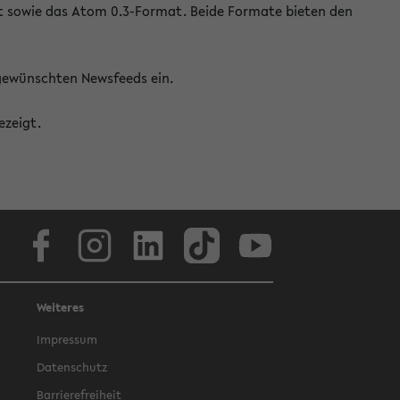
at sowie das Atom 0.3-Format. Beide Formate bieten den
 gewünschten Newsfeeds ein.
ezeigt.
Facebook
Instagram
LinkedIn
TikTok
Youtube
Weiteres
Impressum
Datenschutz
Barrierefreiheit