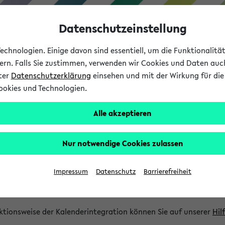
Datenschutzeinstellung
chnologien. Einige davon sind essentiell, um die Funktionalit
sern. Falls Sie zustimmen, verwenden wir Cookies und Daten auc
nter
Datenschutzerklärung
einsehen und mit der Wirkung für die 
ookies und Technologien.
Studium
Lehre
International
Alle akzeptieren
gration und Newsfeeds
Nur notwendige Cookies zulassen
ion
Impressum
Datenschutz
Barrierefreiheit
glichkeit, Veranstaltungstermine in eine Vielzahl von Kalende
Ihre privaten und studienbezogenen Termine erhalten.
ktionsweise der Kalenderintegration können Sie auf unserer
Hil