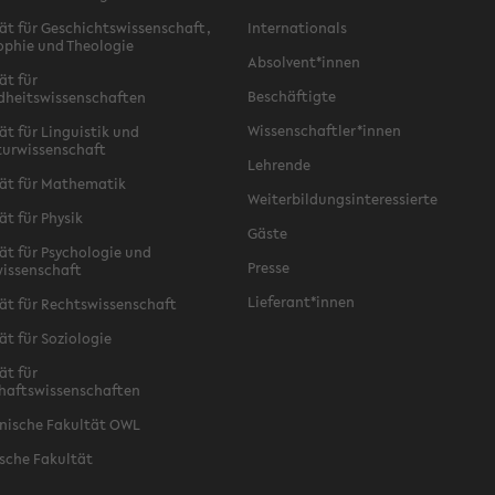
ät für Geschichtswissenschaft,
Internationals
ophie und Theologie
Absolvent*innen
ät für
Beschäftigte
dheitswissenschaften
Wissenschaftler*innen
ät für Linguistik und
turwissenschaft
Lehrende
ät für Mathematik
Weiterbildungsinteressierte
ät für Physik
Gäste
ät für Psychologie und
Presse
issenschaft
Lieferant*innen
ät für Rechtswissenschaft
ät für Soziologie
ät für
haftswissenschaften
nische Fakultät OWL
sche Fakultät