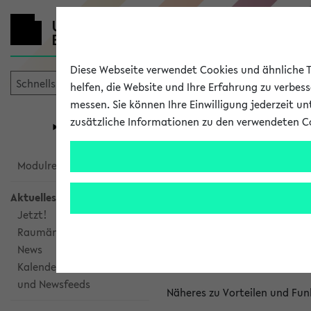
Diese Webseite verwendet Cookies und ähnliche Te
helfen, die Website und Ihre Erfahrung zu verbes
messen. Sie können Ihre Einwilligung jederzeit u
mein
Start
eKVV
zusätzliche Informationen zu den verwendeten C
Universität
Forschung
Studiengangsauswahl
Kalenderinte
Modulrecherche
Aktuelles
Kalenderintegrat
Jetzt!
Raumänderungen
Das eKVV bietet Ihnen die Mö
News
gemeinsamen Überblick über 
Kalenderintegration
und Newsfeeds
Näheres zu Vorteilen und Fun