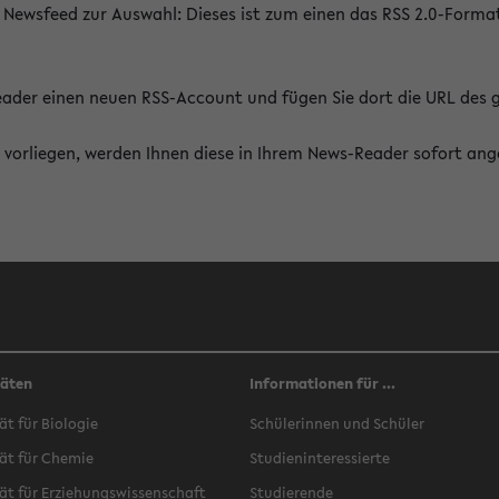
 Newsfeed zur Auswahl: Dieses ist zum einen das RSS 2.0-Form
Reader einen neuen RSS-Account und fügen Sie dort die URL des
vorliegen, werden Ihnen diese in Ihrem News-Reader sofort ang
täten
Informationen für ...
ät für Biologie
Schülerinnen und Schüler
ät für Chemie
Studieninteressierte
ät für Erziehungswissenschaft
Studierende