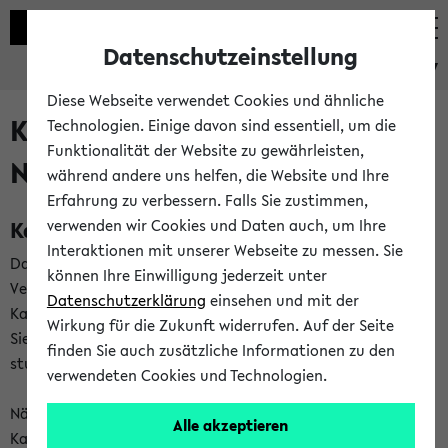
Datenschutzeinstellung
eKVV
Diese Webseite verwendet Cookies und ähnliche
Kalenderintegration und
Technologien. Einige davon sind essentiell, um die
Funktionalität der Website zu gewährleisten,
Newsfeeds
während andere uns helfen, die Website und Ihre
Erfahrung zu verbessern. Falls Sie zustimmen,
Kalenderintegration
verwenden wir Cookies und Daten auch, um Ihre
Interaktionen mit unserer Webseite zu messen. Sie
Das eKVV bietet Ihnen die Möglichkeit,
können Ihre Einwilligung jederzeit unter
Veranstaltungstermine in eine Vielzahl von
Datenschutzerklärung
einsehen und mit der
Kalenderanwendungen einzubinden. Auf diese Weise können
Wirkung für die Zukunft widerrufen. Auf der Seite
Sie einen gemeinsamen Überblick über Ihre privaten und
finden Sie auch zusätzliche Informationen zu den
studienbezogenen Termine erhalten.
verwendeten Cookies und Technologien.
Näheres zu Vorteilen und Funktionsweise der
Alle akzeptieren
Kalenderintegration können Sie auf unserer
Hilfeseite
lesen.