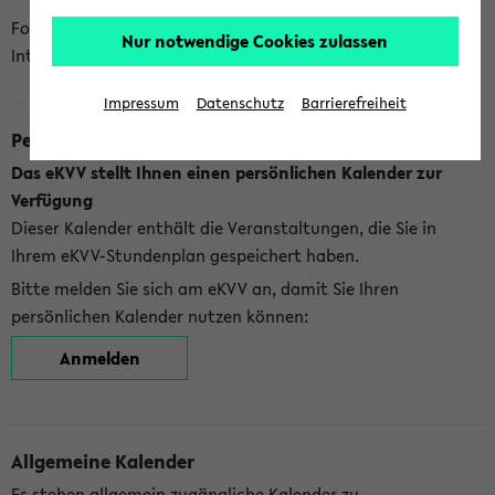
Folgende Kalender bietet Ihnen das eKVV derzeit zur
Nur notwendige Cookies zulassen
Integration an:
Impressum
Datenschutz
Barrierefreiheit
Persönlicher Kalender
Das eKVV stellt Ihnen einen persönlichen Kalender zur
Verfügung
Dieser Kalender enthält die Veranstaltungen, die Sie in
Ihrem eKVV-Stundenplan gespeichert haben.
Bitte melden Sie sich am eKVV an, damit Sie Ihren
persönlichen Kalender nutzen können:
Anmelden
Allgemeine Kalender
Es stehen allgemein zugängliche Kalender zu