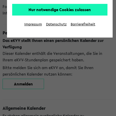
Folgende Kalender bietet Ihnen das eKVV derzeit zur
Nur notwendige Cookies zulassen
Integration an:
Impressum
Datenschutz
Barrierefreiheit
Persönlicher Kalender
Das eKVV stellt Ihnen einen persönlichen Kalender zur
Verfügung
Dieser Kalender enthält die Veranstaltungen, die Sie in
Ihrem eKVV-Stundenplan gespeichert haben.
Bitte melden Sie sich am eKVV an, damit Sie Ihren
persönlichen Kalender nutzen können:
Anmelden
Allgemeine Kalender
Es stehen allgemein zugängliche Kalender zu