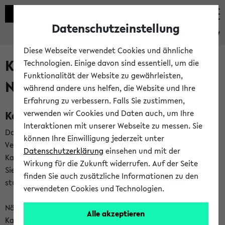
Datenschutzeinstellung
eKVV
Diese Webseite verwendet Cookies und ähnliche
Kalenderintegration und
Technologien. Einige davon sind essentiell, um die
Funktionalität der Website zu gewährleisten,
Newsfeeds
während andere uns helfen, die Website und Ihre
Erfahrung zu verbessern. Falls Sie zustimmen,
Kalenderintegration
verwenden wir Cookies und Daten auch, um Ihre
Interaktionen mit unserer Webseite zu messen. Sie
Das eKVV bietet Ihnen die Möglichkeit,
können Ihre Einwilligung jederzeit unter
Veranstaltungstermine in eine Vielzahl von
Datenschutzerklärung
einsehen und mit der
Kalenderanwendungen einzubinden. Auf diese Weise können
Wirkung für die Zukunft widerrufen. Auf der Seite
Sie einen gemeinsamen Überblick über Ihre privaten und
finden Sie auch zusätzliche Informationen zu den
studienbezogenen Termine erhalten.
verwendeten Cookies und Technologien.
Näheres zu Vorteilen und Funktionsweise der
Alle akzeptieren
Kalenderintegration können Sie auf unserer
Hilfeseite
lesen.