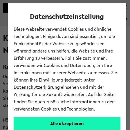
Datenschutzeinstellung
eKVV
Diese Webseite verwendet Cookies und ähnliche
Kalenderintegration und
Technologien. Einige davon sind essentiell, um die
Funktionalität der Website zu gewährleisten,
Newsfeeds
während andere uns helfen, die Website und Ihre
Erfahrung zu verbessern. Falls Sie zustimmen,
Kalenderintegration
verwenden wir Cookies und Daten auch, um Ihre
Interaktionen mit unserer Webseite zu messen. Sie
Das eKVV bietet Ihnen die Möglichkeit,
können Ihre Einwilligung jederzeit unter
Veranstaltungstermine in eine Vielzahl von
Datenschutzerklärung
einsehen und mit der
Kalenderanwendungen einzubinden. Auf diese Weise können
Wirkung für die Zukunft widerrufen. Auf der Seite
Sie einen gemeinsamen Überblick über Ihre privaten und
finden Sie auch zusätzliche Informationen zu den
studienbezogenen Termine erhalten.
verwendeten Cookies und Technologien.
Näheres zu Vorteilen und Funktionsweise der
Alle akzeptieren
Kalenderintegration können Sie auf unserer
Hilfeseite
lesen.