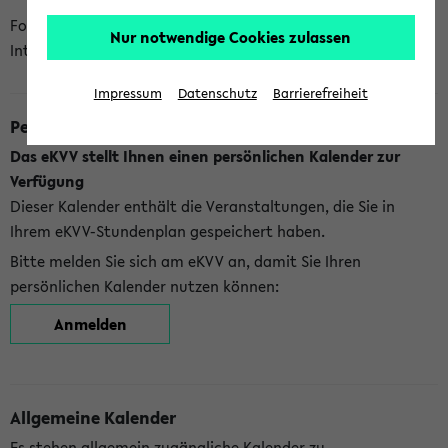
Folgende Kalender bietet Ihnen das eKVV derzeit zur
Nur notwendige Cookies zulassen
Integration an:
Impressum
Datenschutz
Barrierefreiheit
Persönlicher Kalender
Das eKVV stellt Ihnen einen persönlichen Kalender zur
Verfügung
Dieser Kalender enthält die Veranstaltungen, die Sie in
Ihrem eKVV-Stundenplan gespeichert haben.
Bitte melden Sie sich am eKVV an, damit Sie Ihren
persönlichen Kalender nutzen können:
Anmelden
Allgemeine Kalender
Es stehen allgemein zugängliche Kalender zu