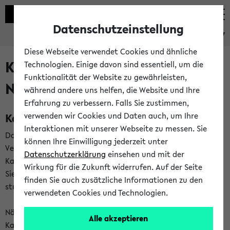
Datenschutzeinstellung
eKVV
Diese Webseite verwendet Cookies und ähnliche
Kalenderintegration und
Technologien. Einige davon sind essentiell, um die
Funktionalität der Website zu gewährleisten,
Newsfeeds
während andere uns helfen, die Website und Ihre
Erfahrung zu verbessern. Falls Sie zustimmen,
Kalenderintegration
verwenden wir Cookies und Daten auch, um Ihre
Interaktionen mit unserer Webseite zu messen. Sie
Das eKVV bietet Ihnen die Möglichkeit,
können Ihre Einwilligung jederzeit unter
Veranstaltungstermine in eine Vielzahl von
Datenschutzerklärung
einsehen und mit der
Kalenderanwendungen einzubinden. Auf diese Weise können
Wirkung für die Zukunft widerrufen. Auf der Seite
Sie einen gemeinsamen Überblick über Ihre privaten und
finden Sie auch zusätzliche Informationen zu den
studienbezogenen Termine erhalten.
verwendeten Cookies und Technologien.
Näheres zu Vorteilen und Funktionsweise der
Alle akzeptieren
Kalenderintegration können Sie auf unserer
Hilfeseite
lesen.