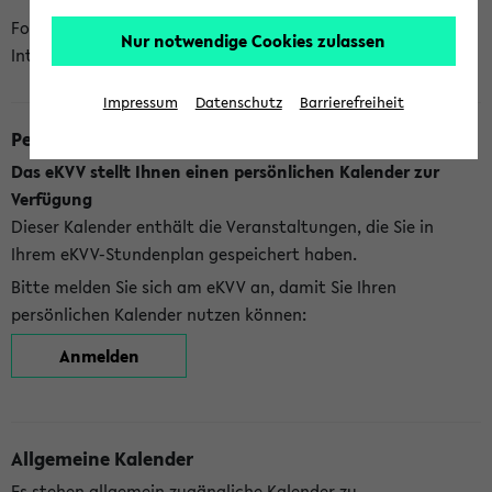
Folgende Kalender bietet Ihnen das eKVV derzeit zur
Nur notwendige Cookies zulassen
Integration an:
Impressum
Datenschutz
Barrierefreiheit
Persönlicher Kalender
Das eKVV stellt Ihnen einen persönlichen Kalender zur
Verfügung
Dieser Kalender enthält die Veranstaltungen, die Sie in
Ihrem eKVV-Stundenplan gespeichert haben.
Bitte melden Sie sich am eKVV an, damit Sie Ihren
persönlichen Kalender nutzen können:
Anmelden
Allgemeine Kalender
Es stehen allgemein zugängliche Kalender zu