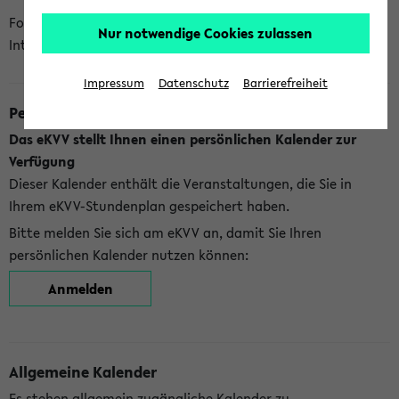
Folgende Kalender bietet Ihnen das eKVV derzeit zur
Nur notwendige Cookies zulassen
Integration an:
Impressum
Datenschutz
Barrierefreiheit
Persönlicher Kalender
Das eKVV stellt Ihnen einen persönlichen Kalender zur
Verfügung
Dieser Kalender enthält die Veranstaltungen, die Sie in
Ihrem eKVV-Stundenplan gespeichert haben.
Bitte melden Sie sich am eKVV an, damit Sie Ihren
persönlichen Kalender nutzen können:
Anmelden
Allgemeine Kalender
Es stehen allgemein zugängliche Kalender zu