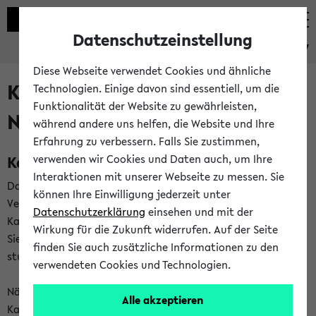
Datenschutzeinstellung
eKVV
Diese Webseite verwendet Cookies und ähnliche
Kalenderintegration und
Technologien. Einige davon sind essentiell, um die
Funktionalität der Website zu gewährleisten,
Newsfeeds
während andere uns helfen, die Website und Ihre
Erfahrung zu verbessern. Falls Sie zustimmen,
Kalenderintegration
verwenden wir Cookies und Daten auch, um Ihre
Interaktionen mit unserer Webseite zu messen. Sie
Das eKVV bietet Ihnen die Möglichkeit,
können Ihre Einwilligung jederzeit unter
Veranstaltungstermine in eine Vielzahl von
Datenschutzerklärung
einsehen und mit der
Kalenderanwendungen einzubinden. Auf diese Weise können
Wirkung für die Zukunft widerrufen. Auf der Seite
Sie einen gemeinsamen Überblick über Ihre privaten und
finden Sie auch zusätzliche Informationen zu den
studienbezogenen Termine erhalten.
verwendeten Cookies und Technologien.
Näheres zu Vorteilen und Funktionsweise der
Alle akzeptieren
Kalenderintegration können Sie auf unserer
Hilfeseite
lesen.