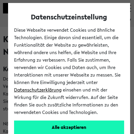
Datenschutzeinstellung
eKVV
Diese Webseite verwendet Cookies und ähnliche
Kalenderintegration und
Technologien. Einige davon sind essentiell, um die
Funktionalität der Website zu gewährleisten,
Newsfeeds
während andere uns helfen, die Website und Ihre
Erfahrung zu verbessern. Falls Sie zustimmen,
Kalenderintegration
verwenden wir Cookies und Daten auch, um Ihre
Interaktionen mit unserer Webseite zu messen. Sie
Das eKVV bietet Ihnen die Möglichkeit,
können Ihre Einwilligung jederzeit unter
Veranstaltungstermine in eine Vielzahl von
Datenschutzerklärung
einsehen und mit der
Kalenderanwendungen einzubinden. Auf diese Weise können
Wirkung für die Zukunft widerrufen. Auf der Seite
Sie einen gemeinsamen Überblick über Ihre privaten und
finden Sie auch zusätzliche Informationen zu den
studienbezogenen Termine erhalten.
verwendeten Cookies und Technologien.
Näheres zu Vorteilen und Funktionsweise der
Alle akzeptieren
Kalenderintegration können Sie auf unserer
Hilfeseite
lesen.