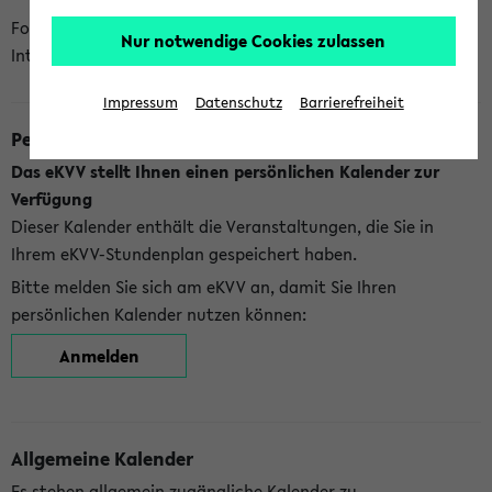
Folgende Kalender bietet Ihnen das eKVV derzeit zur
Nur notwendige Cookies zulassen
Integration an:
Impressum
Datenschutz
Barrierefreiheit
Persönlicher Kalender
Das eKVV stellt Ihnen einen persönlichen Kalender zur
Verfügung
Dieser Kalender enthält die Veranstaltungen, die Sie in
Ihrem eKVV-Stundenplan gespeichert haben.
Bitte melden Sie sich am eKVV an, damit Sie Ihren
persönlichen Kalender nutzen können:
Anmelden
Allgemeine Kalender
Es stehen allgemein zugängliche Kalender zu