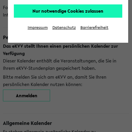
Folgende Kalender bietet Ihnen das eKVV derzeit zur
Nur notwendige Cookies zulassen
Integration an:
Impressum
Datenschutz
Barrierefreiheit
Persönlicher Kalender
Das eKVV stellt Ihnen einen persönlichen Kalender zur
Verfügung
Dieser Kalender enthält die Veranstaltungen, die Sie in
Ihrem eKVV-Stundenplan gespeichert haben.
Bitte melden Sie sich am eKVV an, damit Sie Ihren
persönlichen Kalender nutzen können:
Anmelden
Allgemeine Kalender
Es stehen allgemein zugängliche Kalender zu