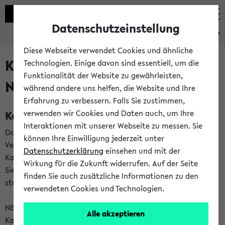
Datenschutzeinstellung
eKVV
Diese Webseite verwendet Cookies und ähnliche
Kalenderintegration und
Technologien. Einige davon sind essentiell, um die
Funktionalität der Website zu gewährleisten,
Newsfeeds
während andere uns helfen, die Website und Ihre
Erfahrung zu verbessern. Falls Sie zustimmen,
Kalenderintegration
verwenden wir Cookies und Daten auch, um Ihre
Interaktionen mit unserer Webseite zu messen. Sie
Das eKVV bietet Ihnen die Möglichkeit,
können Ihre Einwilligung jederzeit unter
Veranstaltungstermine in eine Vielzahl von
Datenschutzerklärung
einsehen und mit der
Kalenderanwendungen einzubinden. Auf diese Weise können
Wirkung für die Zukunft widerrufen. Auf der Seite
Sie einen gemeinsamen Überblick über Ihre privaten und
finden Sie auch zusätzliche Informationen zu den
studienbezogenen Termine erhalten.
verwendeten Cookies und Technologien.
Näheres zu Vorteilen und Funktionsweise der
Alle akzeptieren
Kalenderintegration können Sie auf unserer
Hilfeseite
lesen.