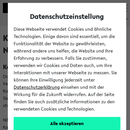
Datenschutzeinstellung
eKVV
Diese Webseite verwendet Cookies und ähnliche
Kalenderintegration und
Technologien. Einige davon sind essentiell, um die
Funktionalität der Website zu gewährleisten,
Newsfeeds
während andere uns helfen, die Website und Ihre
Erfahrung zu verbessern. Falls Sie zustimmen,
Kalenderintegration
verwenden wir Cookies und Daten auch, um Ihre
Interaktionen mit unserer Webseite zu messen. Sie
Das eKVV bietet Ihnen die Möglichkeit,
können Ihre Einwilligung jederzeit unter
Veranstaltungstermine in eine Vielzahl von
Datenschutzerklärung
einsehen und mit der
Kalenderanwendungen einzubinden. Auf diese Weise können
Wirkung für die Zukunft widerrufen. Auf der Seite
Sie einen gemeinsamen Überblick über Ihre privaten und
finden Sie auch zusätzliche Informationen zu den
studienbezogenen Termine erhalten.
verwendeten Cookies und Technologien.
Näheres zu Vorteilen und Funktionsweise der
Alle akzeptieren
Kalenderintegration können Sie auf unserer
Hilfeseite
lesen.