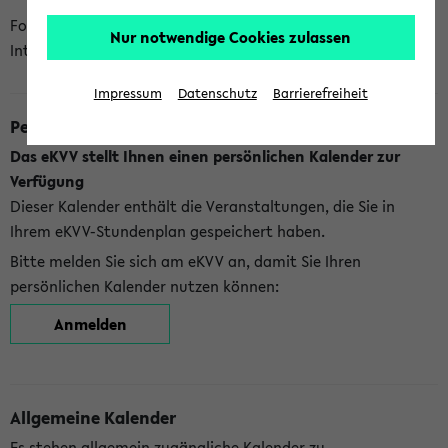
Folgende Kalender bietet Ihnen das eKVV derzeit zur
Nur notwendige Cookies zulassen
Integration an:
Impressum
Datenschutz
Barrierefreiheit
Persönlicher Kalender
Das eKVV stellt Ihnen einen persönlichen Kalender zur
Verfügung
Dieser Kalender enthält die Veranstaltungen, die Sie in
Ihrem eKVV-Stundenplan gespeichert haben.
Bitte melden Sie sich am eKVV an, damit Sie Ihren
persönlichen Kalender nutzen können:
Anmelden
Allgemeine Kalender
Es stehen allgemein zugängliche Kalender zu