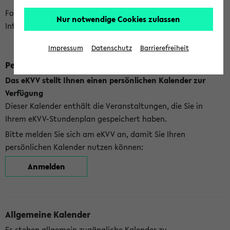
Folgende Kalender bietet Ihnen das eKVV derzeit zur
Nur notwendige Cookies zulassen
Integration an:
Impressum
Datenschutz
Barrierefreiheit
Persönlicher Kalender
Das eKVV stellt Ihnen einen persönlichen Kalender zur
Verfügung
Dieser Kalender enthält die Veranstaltungen, die Sie in
Ihrem eKVV-Stundenplan gespeichert haben.
Bitte melden Sie sich am eKVV an, damit Sie Ihren
persönlichen Kalender nutzen können:
Anmelden
Allgemeine Kalender
Es stehen allgemein zugängliche Kalender zu