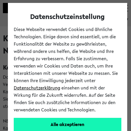
Datenschutzeinstellung
eKVV
Diese Webseite verwendet Cookies und ähnliche
Kalenderintegration und
Technologien. Einige davon sind essentiell, um die
Funktionalität der Website zu gewährleisten,
Newsfeeds
während andere uns helfen, die Website und Ihre
Erfahrung zu verbessern. Falls Sie zustimmen,
Kalenderintegration
verwenden wir Cookies und Daten auch, um Ihre
Interaktionen mit unserer Webseite zu messen. Sie
Das eKVV bietet Ihnen die Möglichkeit,
können Ihre Einwilligung jederzeit unter
Veranstaltungstermine in eine Vielzahl von
Datenschutzerklärung
einsehen und mit der
Kalenderanwendungen einzubinden. Auf diese Weise können
Wirkung für die Zukunft widerrufen. Auf der Seite
Sie einen gemeinsamen Überblick über Ihre privaten und
finden Sie auch zusätzliche Informationen zu den
studienbezogenen Termine erhalten.
verwendeten Cookies und Technologien.
Näheres zu Vorteilen und Funktionsweise der
Alle akzeptieren
Kalenderintegration können Sie auf unserer
Hilfeseite
lesen.