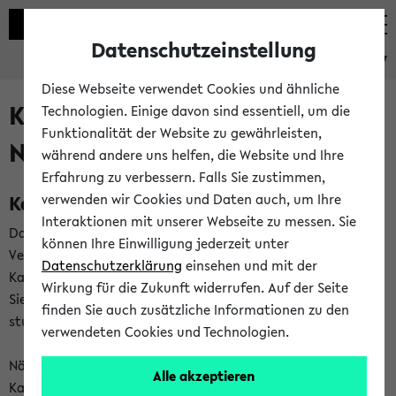
Datenschutzeinstellung
eKVV
Diese Webseite verwendet Cookies und ähnliche
Kalenderintegration und
Technologien. Einige davon sind essentiell, um die
Funktionalität der Website zu gewährleisten,
Newsfeeds
während andere uns helfen, die Website und Ihre
Erfahrung zu verbessern. Falls Sie zustimmen,
Kalenderintegration
verwenden wir Cookies und Daten auch, um Ihre
Interaktionen mit unserer Webseite zu messen. Sie
Das eKVV bietet Ihnen die Möglichkeit,
können Ihre Einwilligung jederzeit unter
Veranstaltungstermine in eine Vielzahl von
Datenschutzerklärung
einsehen und mit der
Kalenderanwendungen einzubinden. Auf diese Weise können
Wirkung für die Zukunft widerrufen. Auf der Seite
Sie einen gemeinsamen Überblick über Ihre privaten und
finden Sie auch zusätzliche Informationen zu den
studienbezogenen Termine erhalten.
verwendeten Cookies und Technologien.
Näheres zu Vorteilen und Funktionsweise der
Alle akzeptieren
Kalenderintegration können Sie auf unserer
Hilfeseite
lesen.