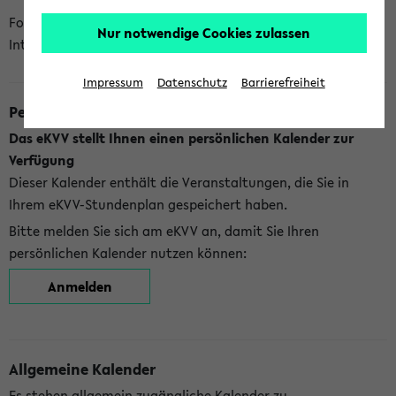
Folgende Kalender bietet Ihnen das eKVV derzeit zur
Nur notwendige Cookies zulassen
Integration an:
Impressum
Datenschutz
Barrierefreiheit
Persönlicher Kalender
Das eKVV stellt Ihnen einen persönlichen Kalender zur
Verfügung
Dieser Kalender enthält die Veranstaltungen, die Sie in
Ihrem eKVV-Stundenplan gespeichert haben.
Bitte melden Sie sich am eKVV an, damit Sie Ihren
persönlichen Kalender nutzen können:
Anmelden
Allgemeine Kalender
Es stehen allgemein zugängliche Kalender zu